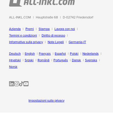
ALL-INKL.COM
Hauptstraße 68
D-02742 Friedersdorf
Azienda
Premi
Stampa
Lavora con noi
Termini e condizioni
Diritto di recesso
Informativa sulla privacy
Note Legali
Germania-IT
Deutsch
English
Français
Español
Polski
Nederlands
Hrvatski
Srpski
Română
Português
Dansk
Svenska
Norsk
ALL-INKL.COM | LinkedIn
ALL-INKL.COM • Instagram photos and videos
ALL-INKL.COM | TikTok
ALLINKL.COM - YouTube
Impostazioni sulla privacy