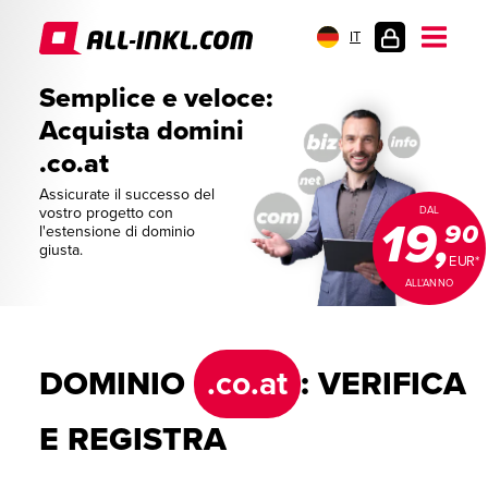
IT
AREA
Semplice e veloce:
CLIENTI
Acquista domini
.co.at
Assicurate il successo del
vostro progetto con
DAL
19,
90
l'estensione di dominio
giusta.
EUR*
ALL'ANNO
DOMINIO
.co.at
: VERIFICA
E REGISTRA