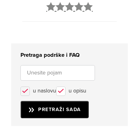
2
3
4
5
Pretraga podrške i FAQ
u naslovu
u opisu
PRETRAŽI SADA