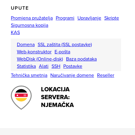
UPUTE
Promjena pružatelja
Programi
Upravljanje
Skripte
Sigurnosna kopija
KAS
Domena
SSL zaštita (SSL postavke)
Web-konstruktor
E-pošta
WebDisk (Online-disk)
Baza podataka
Statistika
Alati
SSH
Postavke
Tehnička smetnja
Naručivanje domene
Reseller
LOKACIJA
SERVERA:
NJEMAČKA