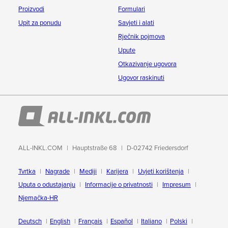
Proizvodi
Formulari
Upit za ponudu
Savjeti i alati
Rječnik pojmova
Upute
Otkazivanje ugovora
Ugovor raskinuti
ALL-INKL.COM
Hauptstraße 68
D-02742 Friedersdorf
Tvrtka
Nagrade
Mediji
Karijera
Uvjeti korištenja
Uputa o odustajanju
Informacije o privatnosti
Impresum
Njemačka-HR
Deutsch
English
Français
Español
Italiano
Polski