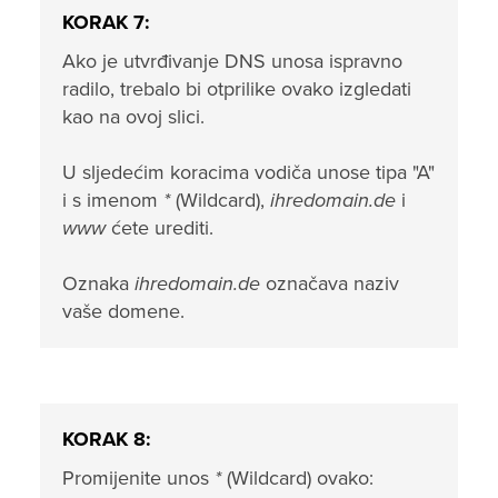
KORAK 7:
Ako je utvrđivanje DNS unosa ispravno
radilo, trebalo bi otprilike ovako izgledati
kao na ovoj slici.
U sljedećim koracima vodiča unose tipa "A"
i s imenom
*
(Wildcard),
ihredomain.de
i
www
ćete urediti.
Oznaka
ihredomain.de
označava naziv
vaše domene.
KORAK 8:
Promijenite unos
*
(Wildcard) ovako: