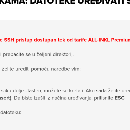
KAMA: DATOTEKE UREĐIVATI 
e SSH pristup dostupan tek od tarife ALL‑INKL Premiu
 prebacite se u željeni direktorij.
 želite urediti pomoću naredbe vim:
 sliku dolje -Tasten, možete se kretati. Ako sada želite ured
nsert)
. Da biste izašli iz načina uređivanja, pritisnite
ESC
.
 datoteku: