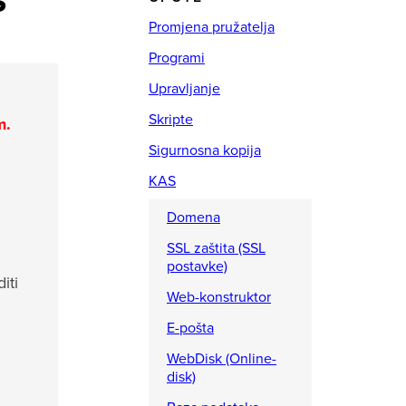
S
Promjena pružatelja
Programi
Upravljanje
Skripte
m.
Sigurnosna kopija
KAS
Domena
SSL zaštita (SSL
postavke)
iti
Web-konstruktor
E-pošta
WebDisk (Online-
disk)