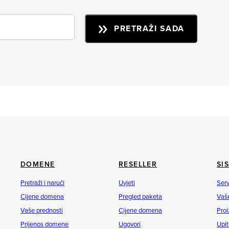
PRETRAŽI SADA
DOMENE
RESELLER
SI
Pretraži i naruči
Uvjeti
Serv
Cijene domena
Pregled paketa
Vaše
Vaše prednosti
Cijene domena
Proi
Prijenos domene
Ugovori
Upit