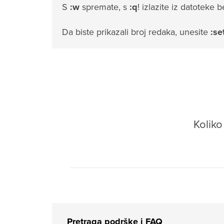
S
:w
spremate, s
:q
! izlazite iz datoteke
Da biste prikazali broj redaka, unesite
:se
Kolik
Pretraga podrške i FAQ