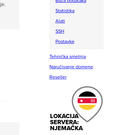
Baza podataka
je.
Statistika
Alati
SSH
Postavke
Tehnička smetnja
Naručivanje domene
Reseller
LOKACIJA
SERVERA:
NJEMAČKA