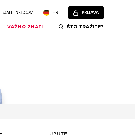
T@ALL-INKL.COM
HR
PRIJAVA
VAŽNO ZNATI
ŠTO TRAŽITE?
UPUTE