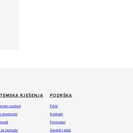
STEMSKA RJEŠENJA
PODRŠKA
erski sustavi
FAQ
 prednosti
Kontakt
zvodi
Formulari
 za ponudu
Savjeti i alati