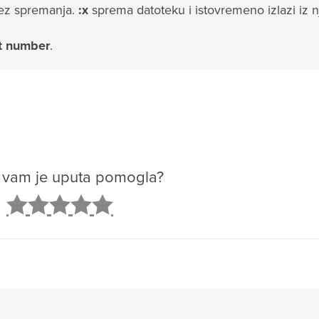
 bez spremanja.
:x
sprema datoteku i istovremeno izlazi iz n
t number
.
o vam je uputa pomogla?
2
3
4
5