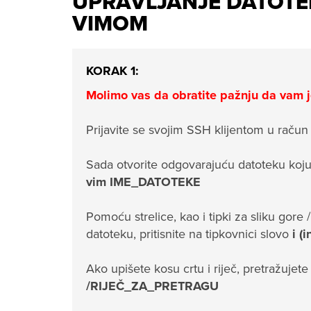
UPRAVLJANJE DATOTE
VIMOM
KORAK 1:
Molimo vas da obratite pažnju da vam j
Prijavite se svojim SSH klijentom u račun i
Sada otvorite odgovarajuću datoteku koju
vim IME_DATOTEKE
Pomoću strelice, kao i tipki za sliku gore /
datoteku, pritisnite na tipkovnici slovo
i (i
Ako upišete kosu crtu i riječ, pretražujete
/RIJEČ_ZA_PRETRAGU