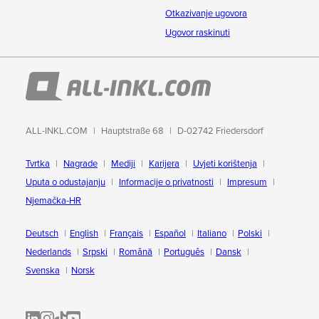
Otkazivanje ugovora
Ugovor raskinuti
ALL-INKL.COM
Hauptstraße 68
D-02742 Friedersdorf
Tvrtka
Nagrade
Mediji
Karijera
Uvjeti korištenja
Uputa o odustajanju
Informacije o privatnosti
Impresum
Njemačka-HR
Deutsch
English
Français
Español
Italiano
Polski
Nederlands
Srpski
Română
Português
Dansk
Svenska
Norsk
ALL-INKL.COM | LinkedIn
ALL-INKL.COM • Instagram photos and videos
ALL-INKL.COM | TikTok
ALLINKL.COM - YouTube