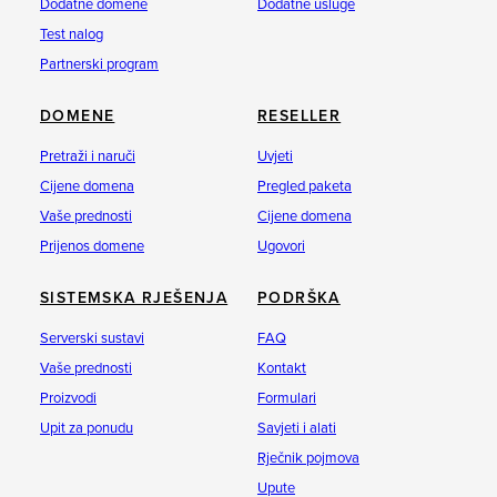
Dodatne domene
Dodatne usluge
Test nalog
Partnerski program
DOMENE
RESELLER
Pretraži i naruči
Uvjeti
Cijene domena
Pregled paketa
Vaše prednosti
Cijene domena
Prijenos domene
Ugovori
SISTEMSKA RJEŠENJA
PODRŠKA
Serverski sustavi
FAQ
Vaše prednosti
Kontakt
Proizvodi
Formulari
Upit za ponudu
Savjeti i alati
Rječnik pojmova
Upute