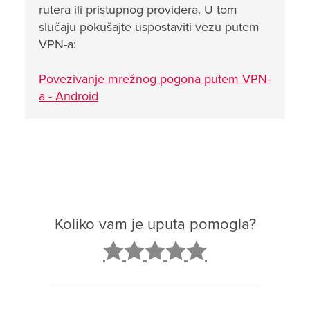
rutera ili pristupnog providera. U tom
slučaju pokušajte uspostaviti vezu putem
VPN-a:
Povezivanje mrežnog pogona putem VPN-
a - Android
Koliko vam je uputa pomogla?
2
3
4
5