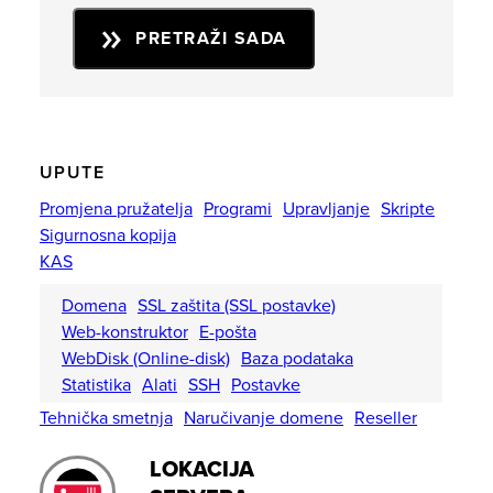
PRETRAŽI SADA
UPUTE
Promjena pružatelja
Programi
Upravljanje
Skripte
Sigurnosna kopija
KAS
Domena
SSL zaštita (SSL postavke)
Web-konstruktor
E-pošta
WebDisk (Online-disk)
Baza podataka
Statistika
Alati
SSH
Postavke
Tehnička smetnja
Naručivanje domene
Reseller
LOKACIJA