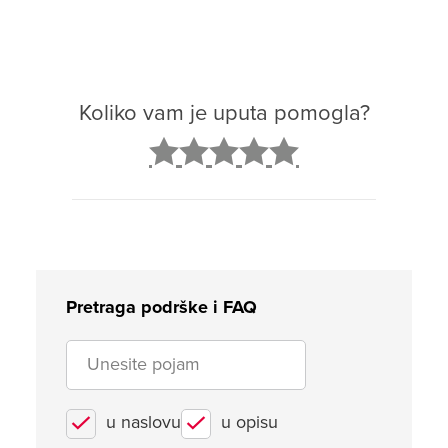
Koliko vam je uputa pomogla?
2
3
4
5
Pretraga podrške i FAQ
u naslovu
u opisu