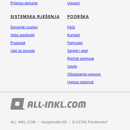
Prijenos domene
Ugovori
SISTEMSKA RJEŠENJA
PODRŠKA
Serverski sustavi
FAQ
Vaše prednosti
Kontakt
Proizvodi
Formulari
Upit za ponudu
Savjeti i alati
Rječnik pojmova
Upute
Otkazivanje ugovora
Ugovor raskinuti
ALL-INKL.COM
Hauptstraße 68
D-02742 Friedersdorf