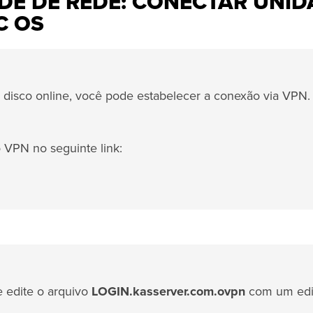
E DE REDE: CONECTAR UNID
C OS
 disco online, você pode estabelecer a conexão via VPN.
o VPN no seguinte link:
e edite o arquivo
LOGIN.kasserver.com.ovpn
com um edi