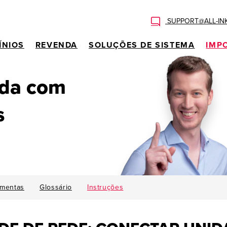
SUPPORT@ALL-IN
ÍNIOS
REVENDA
SOLUÇÕES DE SISTEMA
IMP
uda com
s
amentas
Glossário
Instruções