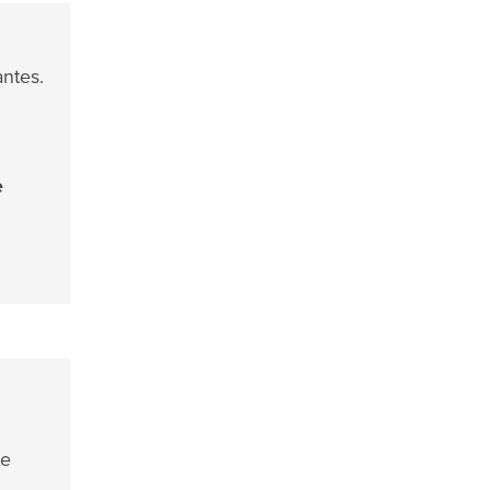
ntes.
e
de