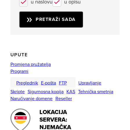
u naslovu
u opisu
PRETRAŽI SADA
UPUTE
Promjena pružatelja
Programi
Preglednik
E-pošta
FTP
Upravljanje
Skripte
Sigurnosna kopija
KAS
Tehnička smetnja
Naručivanje domene
Reseller
LOKACIJA
SERVERA:
NJEMAČKA