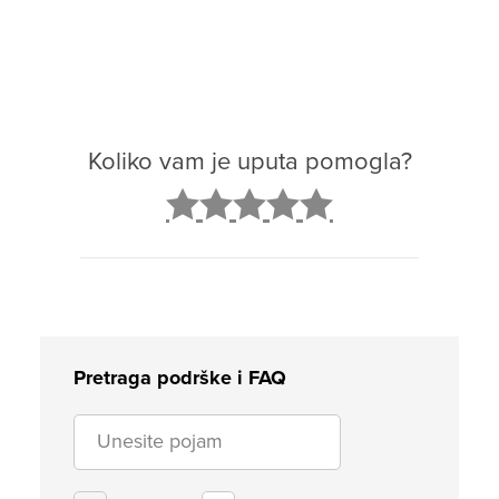
Koliko vam je uputa pomogla?
2
3
4
5
Pretraga podrške i FAQ