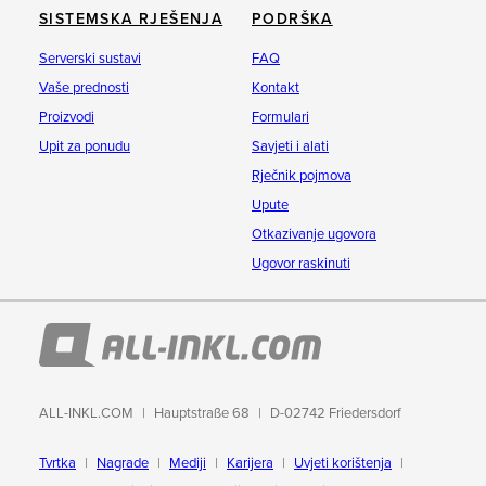
SISTEMSKA RJEŠENJA
PODRŠKA
Serverski sustavi
FAQ
Vaše prednosti
Kontakt
Proizvodi
Formulari
Upit za ponudu
Savjeti i alati
Rječnik pojmova
Upute
Otkazivanje ugovora
Ugovor raskinuti
ALL-INKL.COM
Hauptstraße 68
D-02742 Friedersdorf
Tvrtka
Nagrade
Mediji
Karijera
Uvjeti korištenja