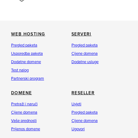
WEB HOSTING
SERVERI
Pregled paketa
Pregled paketa
Usporedba paketa
Cijene domena
Dodatne domene
Dodatne usluge
Test nalog
Partnerski program
DOMENE
RESELLER
Pretraži i naruči
Uvjeti
Cijene domena
Pregled paketa
Vaše prednosti
Cijene domena
Prijenos domene
Ugovori