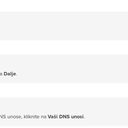
na
Dalje
.
 DNS unose, kliknite na
Vaši DNS unosi
.