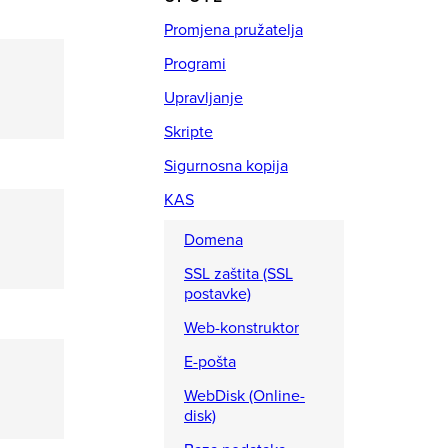
Promjena pružatelja
Programi
Upravljanje
Skripte
Sigurnosna kopija
KAS
Domena
SSL zaštita (SSL
postavke)
Web-konstruktor
E-pošta
WebDisk (Online-
disk)