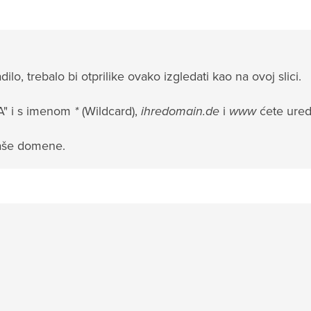
o, trebalo bi otprilike ovako izgledati kao na ovoj slici.
"A" i s imenom
*
(Wildcard),
ihredomain.de
i
www
ćete uredi
aše domene.