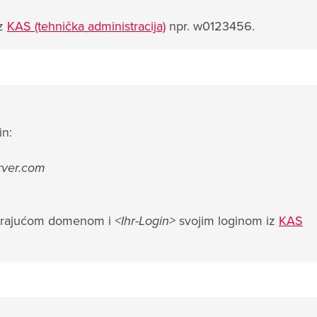
iz
KAS (tehnička administracija)
npr. w0123456.
in:
rver.com
rajućom domenom i
<Ihr-Login>
svojim loginom iz
KAS