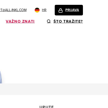
T@ALL-INKL.COM
HR
PRIJAVA
VAŽNO ZNATI
ŠTO TRAŽITE?
UPUTE