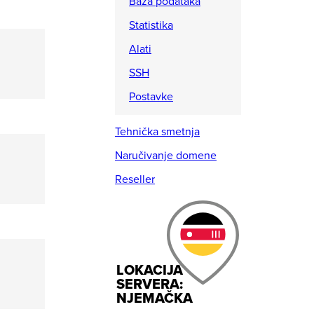
Baza podataka
Statistika
Alati
SSH
Postavke
Tehnička smetnja
Naručivanje domene
Reseller
LOKACIJA
SERVERA:
NJEMAČKA