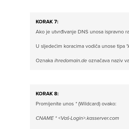
KORAK 7:
Ako je utvrđivanje DNS unosa ispravno radil
U sljedećim koracima vodiča unose tipa 
Oznaka
ihredomain.de
označava naziv v
KORAK 8:
Promijenite unos
*
(Wildcard) ovako:
CNAME * <Vaš-Login>.kasserver.com