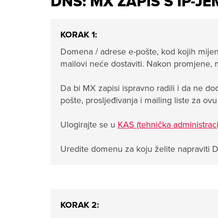
DNS: MX ZAPIS S IP-J
KORAK 1:
Domena / adrese e-pošte, kod kojih mijenj
mailovi neće dostaviti. Nakon promjene, m
Da bi MX zapisi ispravno radili i da ne do
pošte, prosljeđivanja i mailing liste za o
Ulogirajte se u
KAS (tehnička administraci
Uredite domenu za koju želite napraviti 
KORAK 2: