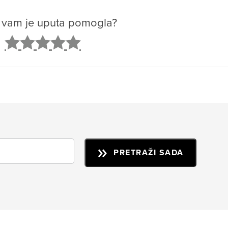
o vam je uputa pomogla?
2
3
4
5
PRETRAŽI SADA