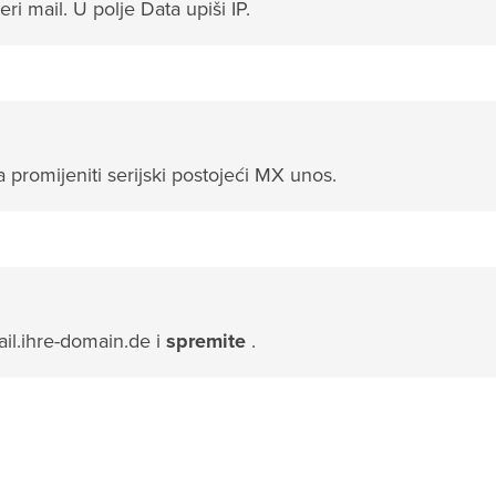
i mail. U polje Data upiši IP.
 promijeniti serijski postojeći MX unos.
il.ihre-domain.de i
spremite
.