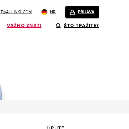
T@ALL-INKL.COM
HR
PRIJAVA
VAŽNO ZNATI
ŠTO TRAŽITE?
UPUTE