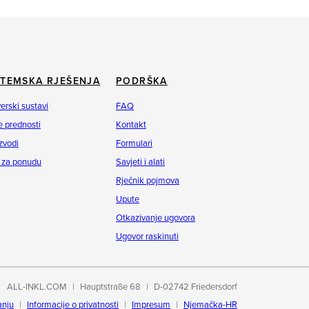
STEMSKA RJEŠENJA
PODRŠKA
erski sustavi
FAQ
 prednosti
Kontakt
zvodi
Formulari
 za ponudu
Savjeti i alati
Rječnik pojmova
Upute
Otkazivanje ugovora
Ugovor raskinuti
ALL-INKL.COM
Hauptstraße 68
D-02742 Friedersdorf
anju
Informacije o privatnosti
Impresum
Njemačka-HR