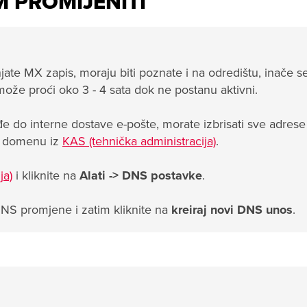
EM PROMIJENITI
ate MX zapis, moraju biti poznate i na odredištu, inače se
ože proći oko 3 - 4 sata dok ne postanu aktivni.
đe do interne dostave e-pošte, morate izbrisati sve adrese
vu domenu iz
KAS (tehnička administracija)
.
ja)
i kliknite na
Alati ->
DNS postavke
.
DNS promjene i zatim kliknite na
kreiraj novi DNS unos
.