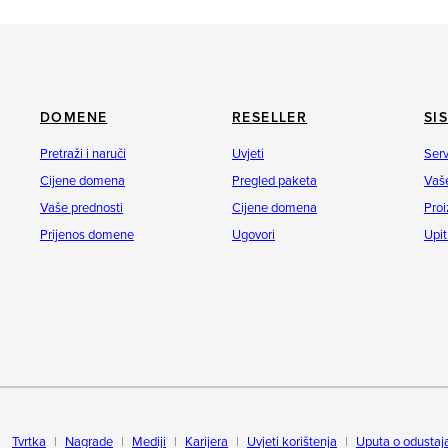
DOMENE
RESELLER
SI
Pretraži i naruči
Uvjeti
Serv
Cijene domena
Pregled paketa
Vaše
Vaše prednosti
Cijene domena
Proi
Prijenos domene
Ugovori
Upit
Tvrtka
Nagrade
Mediji
Karijera
Uvjeti korištenja
Uputa o odustaj