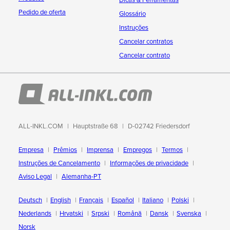
Dicas & Ferramentas
Pedido de oferta
Glossário
Instruções
Cancelar contratos
Cancelar contrato
ALL-INKL.COM
Hauptstraße 68
D-02742 Friedersdorf
Empresa
Prêmios
Imprensa
Empregos
Termos
Instruções de Cancelamento
Informações de privacidade
Aviso Legal
Alemanha-PT
Deutsch
English
Français
Español
Italiano
Polski
Nederlands
Hrvatski
Srpski
Română
Dansk
Svenska
Norsk