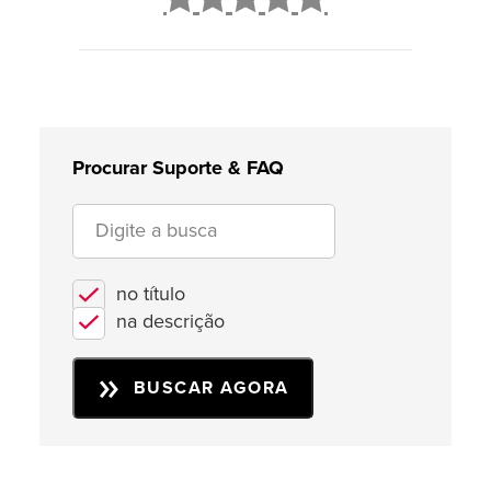
2
3
4
5
Procurar Suporte & FAQ
no título
na descrição
BUSCAR AGORA