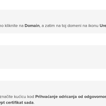
mo kliknite na
Domain
, a zatim na toj domeni na ikonu
Ure
značite kućicu kod
Prihvaćanje odricanja od odgovornos
ypt certifikat sada
.