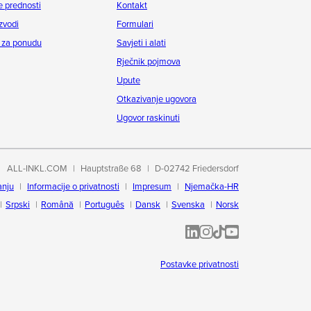
 prednosti
Kontakt
zvodi
Formulari
 za ponudu
Savjeti i alati
Rječnik pojmova
Upute
Otkazivanje ugovora
Ugovor raskinuti
ALL-INKL.COM
Hauptstraße 68
D-02742 Friedersdorf
anju
Informacije o privatnosti
Impresum
Njemačka-HR
Srpski
Română
Português
Dansk
Svenska
Norsk
ALL-INKL.COM | LinkedIn
ALL-INKL.COM • Instagram p
ALL-INKL.COM | TikTok
ALLINKL.COM - YouT
Postavke privatnosti