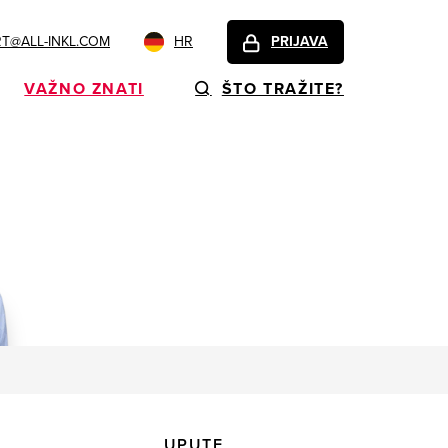
T@ALL-INKL.COM
HR
PRIJAVA
VAŽNO ZNATI
ŠTO TRAŽITE?
UPUTE