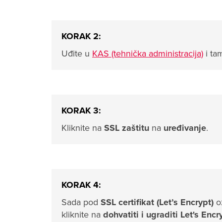
KORAK 2:
Uđite u
KAS (tehnička administracija)
i ta
KORAK 3:
Kliknite na
SSL zaštitu
na
uređivanje
.
KORAK 4:
Sada pod
SSL certifikat (Let’s Encrypt)
o
kliknite na
dohvatiti i ugraditi Let's Encr