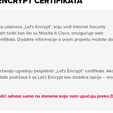
 ENCRYPT CERTIFIKATA
ka ustanova „Let’s Encrypt“, koju vodi Internet Security
h tvrtki kao što su Mozilla ili Cisco, omogućuje web
rtifikata. Dodatne informacije o ovom projektu možete dob
žavaju ugradnju besplatnih „Let’s Encrypt“ certifikata. Ak
 pitate podržava li se Let’s Encrypt kao dodatna opcija – m
vodič odnosi samo na domene koje nam upućuju preko 