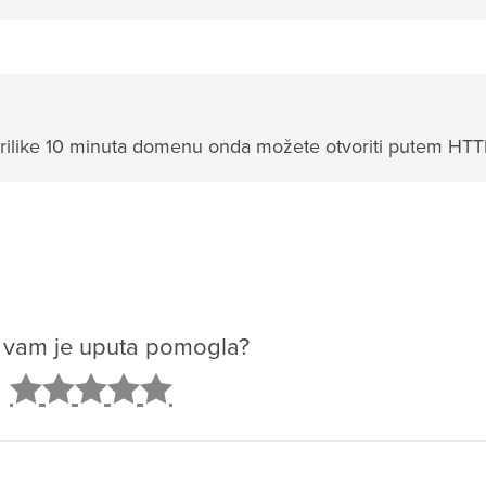
tprilike 10 minuta domenu onda možete otvoriti putem HTT
o vam je uputa pomogla?
2
3
4
5