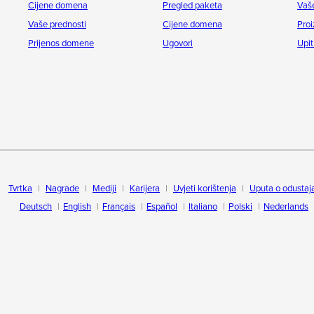
Cijene domena
Pregled paketa
Vaše
Vaše prednosti
Cijene domena
Proi
Prijenos domene
Ugovori
Upit
Tvrtka
Nagrade
Mediji
Karijera
Uvjeti korištenja
Uputa o odustaj
Deutsch
English
Français
Español
Italiano
Polski
Nederlands