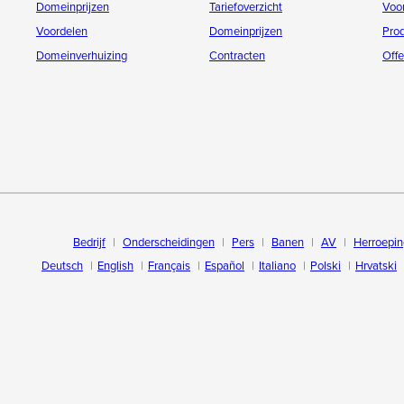
Domeinprijzen
Tariefoverzicht
Voo
Voordelen
Domeinprijzen
Pro
Domeinverhuizing
Contracten
Offe
Bedrijf
Onderscheidingen
Pers
Banen
AV
Herroepin
Deutsch
English
Français
Español
Italiano
Polski
Hrvatski