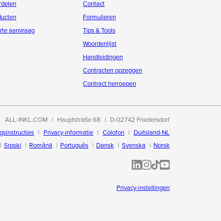
rdelen
Contact
ducten
Formulieren
rte aanvraag
Tips & Tools
Woordenlijst
Handleidingen
Contracten opzeggen
Contract herroepen
ALL-INKL.COM
Hauptstraße 68
D-02742 Friedersdorf
gsinstructies
Privacy-informatie
Colofon
Duitsland-NL
Srpski
Română
Português
Dansk
Svenska
Norsk
ALL-INKL.COM | LinkedIn
ALL-INKL.COM • Instagram p
ALL-INKL.COM | TikTok
ALLINKL.COM - YouT
Privacy-instellingen