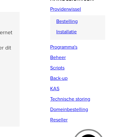
Providerwissel
Bestelling
Installatie
ternet
Programma's
r dit
Beheer
Scripts
Back-up
KAS
Technische storing
Domeinbestelling
Reseller