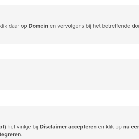
klik daar op
Domein
en vervolgens bij het betreffende d
pt)
het vinkje bij
Disclaimer accepteren
en klik op
nu ee
ntegreren
.