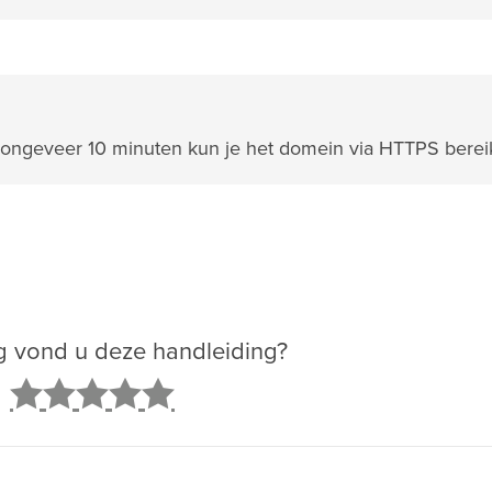
en ongeveer 10 minuten kun je het domein via HTTPS berei
g vond u deze handleiding?
2
3
4
5