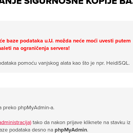
ANJE SIGURNOSNE KOPIJE BA
eće baze podataka u.U. možda neće moći uvesti putem
naleti na ograničenja servera!
dataka pomoću vanjskog alata kao što je npr. HeidiSQL.
aka preko phpMyAdmin-a.
dministracija)
tako da nakon prijave kliknete na stavku iz
baze podataka desno na
phpMyAdmin
.