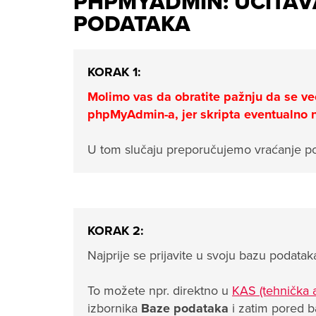
PHPMYADMIN: UČITAV
PODATAKA
KORAK 1:
Molimo vas da obratite pažnju da se v
phpMyAdmin-a,
jer skripta eventualno 
U tom slučaju preporučujemo vraćanje po
KORAK 2:
Najprije se prijavite u svoju bazu podat
To možete npr. direktno u
KAS (tehnička a
izbornika
Baze podataka
i zatim pored 