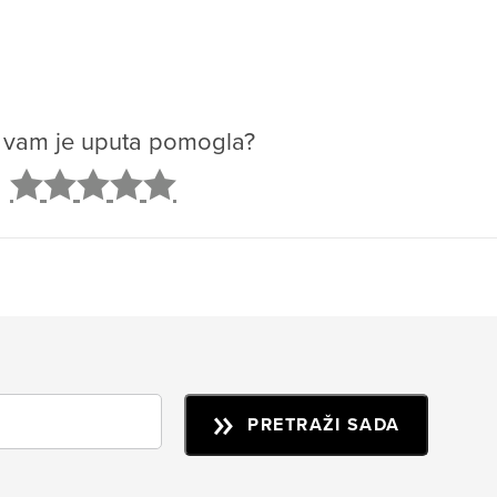
o vam je uputa pomogla?
2
3
4
5
PRETRAŽI SADA