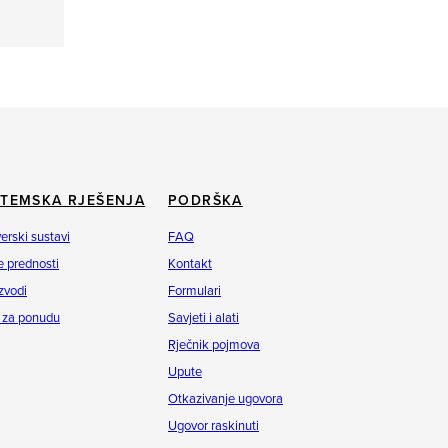
STEMSKA RJEŠENJA
PODRŠKA
erski sustavi
FAQ
 prednosti
Kontakt
zvodi
Formulari
 za ponudu
Savjeti i alati
Rječnik pojmova
Upute
Otkazivanje ugovora
Ugovor raskinuti