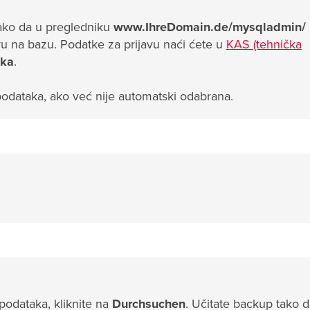
ako da u pregledniku
www.IhreDomain.de/mysqladmin/
avu na bazu. Podatke za prijavu naći ćete u
KAS (tehnička
aka
.
odataka, ako već nije automatski odabrana.
podataka, kliknite na
Durchsuchen
. Učitate backup tako 