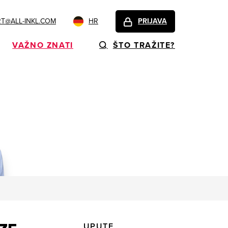
T@ALL-INKL.COM
HR
PRIJAVA
VAŽNO ZNATI
ŠTO TRAŽITE?
UPUTE