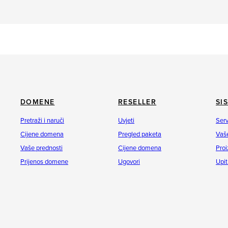
DOMENE
RESELLER
SI
Pretraži i naruči
Uvjeti
Serv
Cijene domena
Pregled paketa
Vaše
Vaše prednosti
Cijene domena
Proi
Prijenos domene
Ugovori
Upit