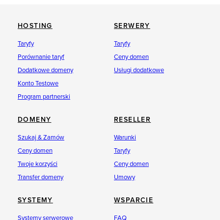
HOSTING
SERWERY
Taryfy
Taryfy
Porównanie taryf
Ceny domen
Dodatkowe domeny
Usługi dodatkowe
Konto Testowe
Program partnerski
DOMENY
RESELLER
Szukaj & Zamów
Warunki
Ceny domen
Taryfy
Twoje korzyści
Ceny domen
Transfer domeny
Umowy
SYSTEMY
WSPARCIE
Systemy serwerowe
FAQ