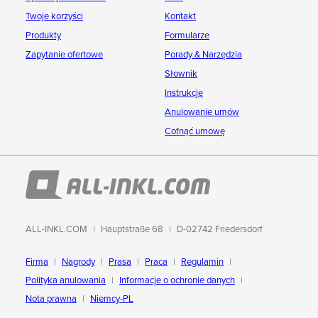
Twoje korzyści
Kontakt
Produkty
Formularze
Zapytanie ofertowe
Porady & Narzędzia
Słownik
Instrukcje
Anulowanie umów
Cofnąć umowę
ALL-INKL.COM
Hauptstraße 68
D-02742 Friedersdorf
Firma
Nagrody
Prasa
Praca
Regulamin
Polityka anulowania
Informacje o ochronie danych
Nota prawna
Niemcy-PL