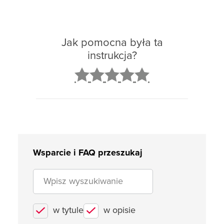
Jak pomocna była ta
instrukcja?
2
3
4
5
Wsparcie i FAQ przeszukaj
w tytule
w opisie