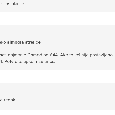
s instalacije.
eko
simbola strelice
.
imati najmanje Chmod od 644. Ako to još nije postavljeno,
44. Potvrdite tipkom za unos.
te redak