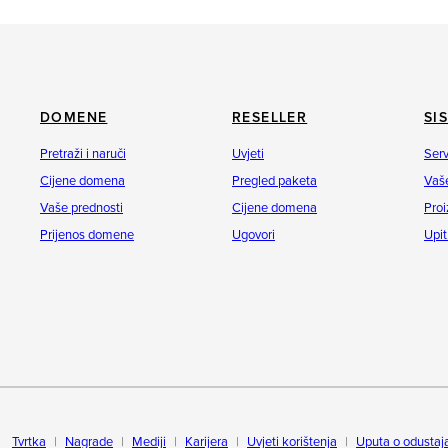
DOMENE
RESELLER
SI
Pretraži i naruči
Uvjeti
Serv
Cijene domena
Pregled paketa
Vaše
Vaše prednosti
Cijene domena
Proi
Prijenos domene
Ugovori
Upit
Tvrtka
Nagrade
Mediji
Karijera
Uvjeti korištenja
Uputa o odustaj