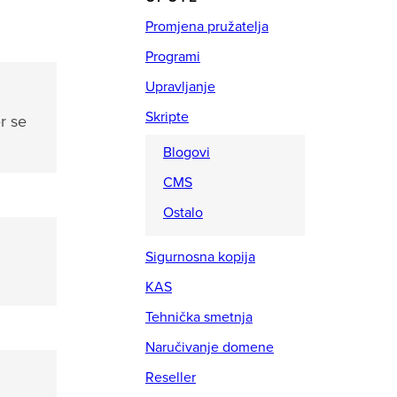
Promjena pružatelja
Programi
Upravljanje
Skripte
r se
Blogovi
CMS
Ostalo
Sigurnosna kopija
KAS
Tehnička smetnja
Naručivanje domene
Reseller