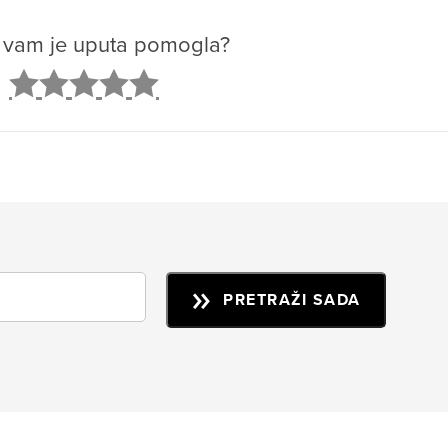
o vam je uputa pomogla?
2
3
4
5
PRETRAŽI SADA