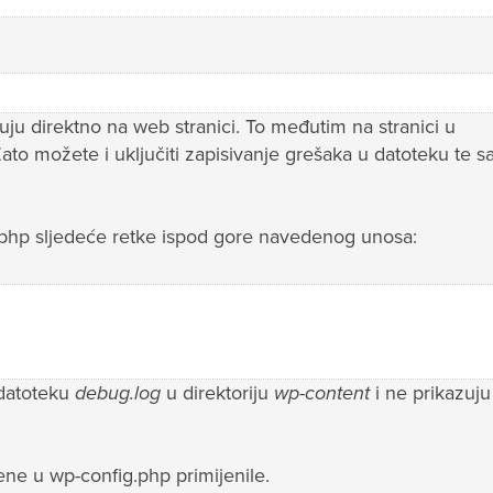
ju direktno na web stranici. To međutim na stranici u
to možete i uključiti zapisivanje grešaka u datoteku te sak
g.php sljedeće retke ispod gore navedenog unosa:
datoteku
debug.log
u direktoriju
wp-content
i ne prikazuju
ne u wp-config.php primijenile.