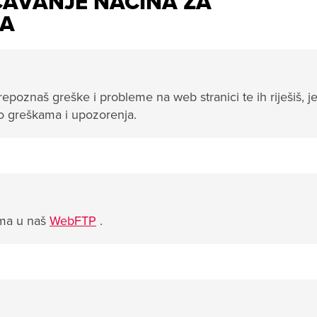
AVANJE NAČINA ZA
KA
znaš greške i probleme na web stranici te ih riješiš, je
o greškama i upozorenja.
ima u naš
WebFTP
.