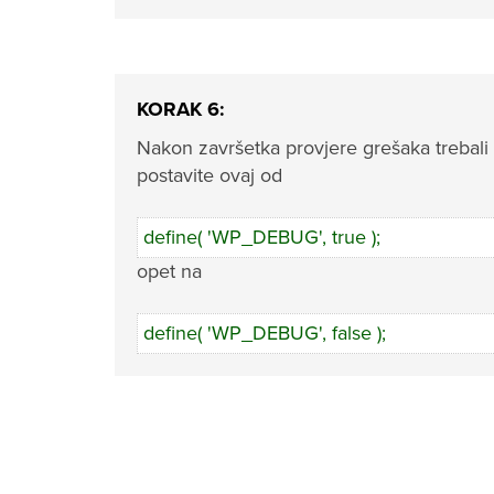
KORAK 6:
Nakon završetka provjere grešaka trebali b
postavite ovaj od
define( 'WP_DEBUG', true );
opet na
define( 'WP_DEBUG', false );