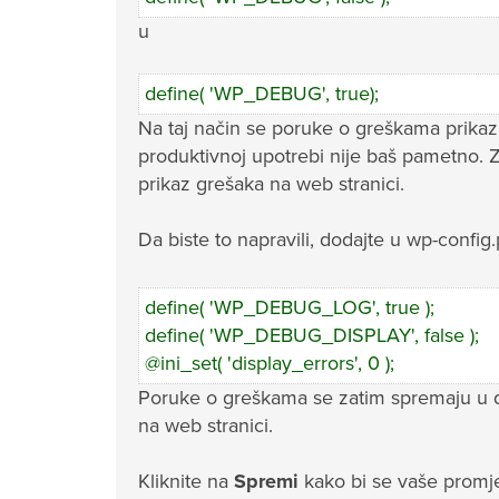
u
define( 'WP_DEBUG', true);
Na taj način se poruke o greškama prikazu
produktivnoj upotrebi nije baš pametno. Za
prikaz grešaka na web stranici.
Da biste to napravili, dodajte u wp-confi
define( 'WP_DEBUG_LOG', true );
define( 'WP_DEBUG_DISPLAY', false );
@ini_set( 'display_errors', 0 );
Poruke o greškama se zatim spremaju u 
na web stranici.
Kliknite na
Spremi
kako bi se vaše promje