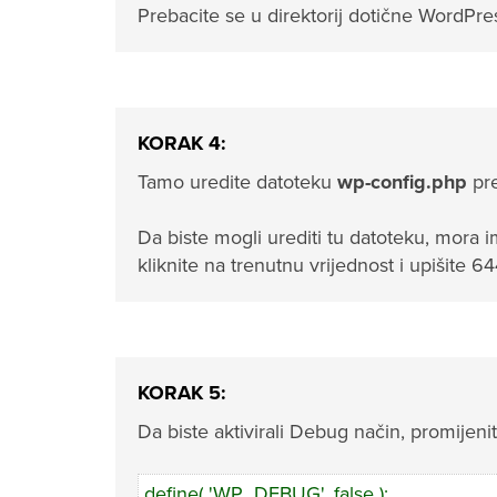
Prebacite se u direktorij dotične WordPres
KORAK 4:
Tamo uredite datoteku
wp-config.php
pr
Da biste mogli urediti tu datoteku, mora 
kliknite na trenutnu vrijednost i upišite 6
KORAK 5:
Da biste aktivirali Debug način, promijeni
define( 'WP_DEBUG', false );