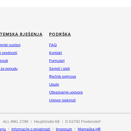
STEMSKA RJEŠENJA
PODRŠKA
erski sustavi
FAQ
 prednosti
Kontakt
zvodi
Formulari
 za ponudu
Savjeti i alati
Rječnik pojmova
Upute
Otkazivanje ugovora
Ugovor raskinuti
ALL-INKL.COM
Hauptstraße 68
D-02742 Friedersdorf
anju
Informacije o privatnosti
Impresum
Njemačka-HR