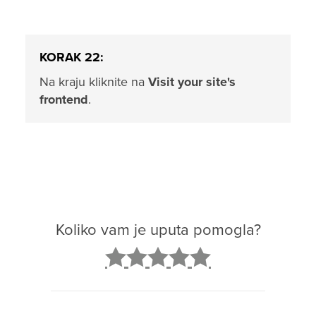
KORAK 22:
Na kraju kliknite na
Visit your site's
frontend
.
Koliko vam je uputa pomogla?
2
3
4
5