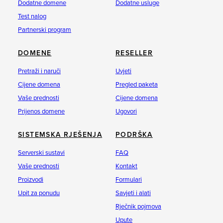
Dodatne domene
Dodatne usluge
Test nalog
Partnerski program
DOMENE
RESELLER
Pretraži i naruči
Uvjeti
Cijene domena
Pregled paketa
Vaše prednosti
Cijene domena
Prijenos domene
Ugovori
SISTEMSKA RJEŠENJA
PODRŠKA
Serverski sustavi
FAQ
Vaše prednosti
Kontakt
Proizvodi
Formulari
Upit za ponudu
Savjeti i alati
Rječnik pojmova
Upute