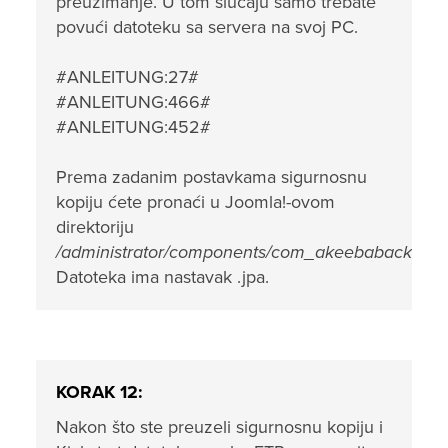
preuzimanje. U tom slučaju samo trebate
povući datoteku sa servera na svoj PC.
#ANLEITUNG:27#
#ANLEITUNG:466#
#ANLEITUNG:452#
Prema zadanim postavkama sigurnosnu
kopiju ćete pronaći u Joomla!-ovom
direktoriju
/administrator/components/com_akeebabackup/
Datoteka ima nastavak .jpa.
KORAK 12:
Nakon što ste preuzeli sigurnosnu kopiju i