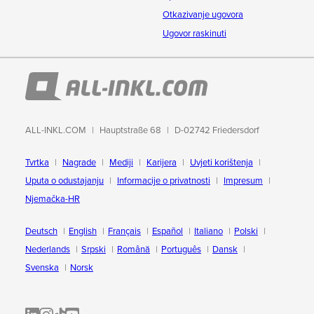
Otkazivanje ugovora
Ugovor raskinuti
ALL-INKL.COM
Hauptstraße 68
D-02742 Friedersdorf
Tvrtka
Nagrade
Mediji
Karijera
Uvjeti korištenja
Uputa o odustajanju
Informacije o privatnosti
Impresum
Njemačka-HR
Deutsch
English
Français
Español
Italiano
Polski
Nederlands
Srpski
Română
Português
Dansk
Svenska
Norsk