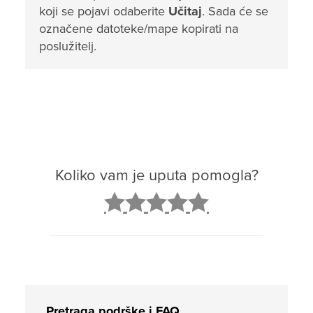
koji se pojavi odaberite
Učitaj
. Sada će se
označene datoteke/mape kopirati na
poslužitelj.
Koliko vam je uputa pomogla?
2
3
4
5
Pretraga podrške i FAQ