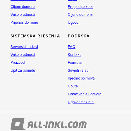
Cijene domena
Pregled paketa
Vaše prednosti
Cijene domena
Prijenos domene
Ugovori
SISTEMSKA RJEŠENJA
PODRŠKA
Serverski sustavi
FAQ
Vaše prednosti
Kontakt
Proizvodi
Formulari
Upit za ponudu
Savjeti i alati
Rječnik pojmova
Upute
Otkazivanje ugovora
Ugovor raskinuti