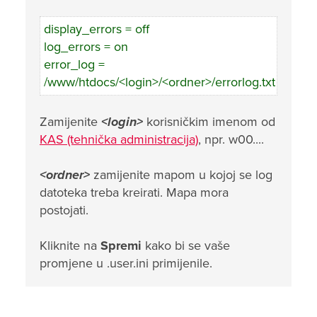
display_errors = off
log_errors = on
error_log =
/www/htdocs/<login>/<ordner>/errorlog.txt
Zamijenite
<login>
korisničkim imenom od
KAS (tehnička administracija)
, npr. w00....
<ordner>
zamijenite mapom u kojoj se log
datoteka treba kreirati. Mapa mora
postojati.
Kliknite na
Spremi
kako bi se vaše
promjene u .user.ini primijenile.