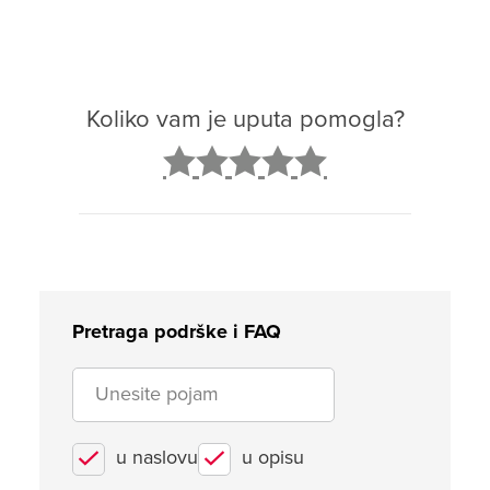
Koliko vam je uputa pomogla?
2
3
4
5
Pretraga podrške i FAQ
u naslovu
u opisu