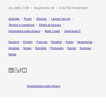
ALL-INKL.COM
Hauptstraße 68
D-02742 Friedersdorf
Azienda
Premi
Stampa
Lavora con noi
Termini e condizioni
Diritto di recesso
Informativa sulla privacy
Note Legali
Germania-IT
Deutsch
English
Français
Español
Polski
Nederlands
Hrvatski
Srpski
Română
Português
Dansk
Svenska
Norsk
ALL-INKL.COM | LinkedIn
ALL-INKL.COM • Instagram photos and videos
ALL-INKL.COM | TikTok
ALLINKL.COM - YouTube
Impostazioni sulla privacy