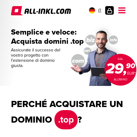
IT
AREA
CLIENTI
Semplice e veloce:
Acquista domini .top
Assicurate il successo del
vostro progetto con
DAL
l'estensione di dominio
29,
90
giusta.
EUR*
ALL'ANNO
PERCHÉ ACQUISTARE UN
DOMINIO
.top
?