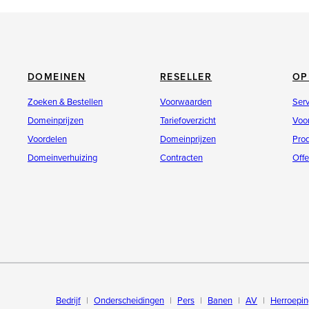
DOMEINEN
RESELLER
OP
Zoeken & Bestellen
Voorwaarden
Ser
Domeinprijzen
Tariefoverzicht
Voo
Voordelen
Domeinprijzen
Pro
Domeinverhuizing
Contracten
Offe
Bedrijf
Onderscheidingen
Pers
Banen
AV
Herroepin