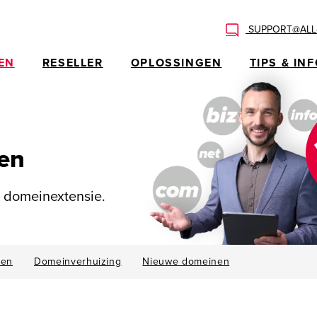
SUPPORT@ALL-
EN
RESELLER
OPLOSSINGEN
TIPS & IN
en
e domeinextensie.
len
Domeinverhuizing
Nieuwe domeinen