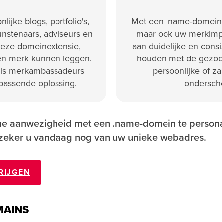
ijke blogs, portfolio's,
Met een .name-domein v
Kunstenaars, adviseurs en
maar ook uw merkimp
 deze domeinextensie,
aan duidelijke en cons
 en merk kunnen leggen.
houden met de gezoch
als merkambassadeurs
persoonlijke of za
 passende oplossing.
ondersche
ne aanwezigheid met een .name-domein te persona
zeker u vandaag nog van uw unieke webadres.
RIJGEN
MAINS