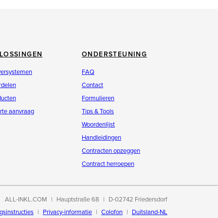
LOSSINGEN
ONDERSTEUNING
versystemen
FAQ
rdelen
Contact
ducten
Formulieren
rte aanvraag
Tips & Tools
Woordenlijst
Handleidingen
Contracten opzeggen
Contract herroepen
ALL-INKL.COM
Hauptstraße 68
D-02742 Friedersdorf
gsinstructies
Privacy-informatie
Colofon
Duitsland-NL