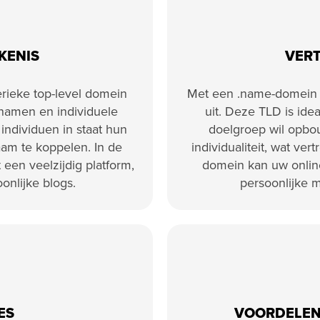
KENIS
VER
rieke top-level domein
Met een .name-domein st
 namen en individuele
uit. Deze TLD is ide
 individuen in staat hun
doelgroep wil opbou
am te koppelen. In de
individualiteit, wat ve
t een veelzijdig platform,
domein kan uw online
onlijke blogs.
persoonlijke 
ES
VOORDELEN