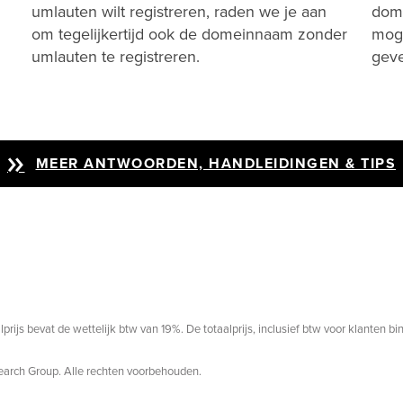
umlauten wilt registreren, raden we je aan
dome
om tegelijkertijd ook de domeinnaam zonder
moge
umlauten te registreren.
gev
MEER ANTWOORDEN, HANDLEIDINGEN & TIPS
prijs bevat de wettelijk btw van 19%. De totaalprijs, inclusief btw voor klanten b
search Group. Alle rechten voorbehouden.