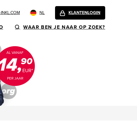
INKL.COM
NL
KLANTENLOGIN
FO
WAAR BEN JE NAAR OP ZOEK?
AL VANAF
14,
90
EUR*
PER JAAR