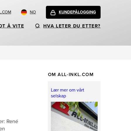
L.COM
NO
KUNDEPÅLOGGING
DT Å VITE
HVA LETER DU ETTER?
OM ALL‑INKL.COM
Lær mer om vårt
selskap
er: René
ren