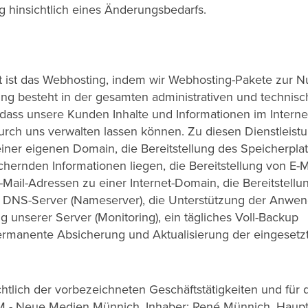
 hinsichtlich eines Änderungsbedarfs.
it ist das Webhosting, indem wir Webhosting-Pakete zur 
ng besteht in der gesamten administrativen und technis
 dass unsere Kunden Inhalte und Informationen im Interne
durch uns verwalten lassen können. Zu diesen Dienstleist
iner eigenen Domain, die Bereitstellung des Speicherpla
chernden Informationen liegen, die Bereitstellung von E-M
-Mail-Adressen zu einer Internet-Domain, die Bereitstellu
n DNS-Server (Nameserver), die Unterstützung der Anwen
 unserer Server (Monitoring), ein tägliches Voll-Backup
permanente Absicherung und Aktualisierung der eingesetz
chtlich der vorbezeichneten Geschäftstätigkeiten und für 
M - Neue Medien Münnich, Inhaber: René Münnich, Haupt