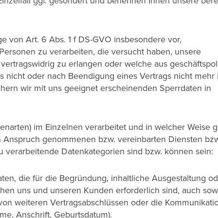
inzelfall ggf. gesondert und benennen Ihnen unsere bere
ge von Art. 6 Abs. 1 f DS-GVO insbesondere vor,
ersonen zu verarbeiten, die versucht haben, unsere
 vertragswidrig zu erlangen oder welche aus geschäftspol
s nicht oder nach Beendigung eines Vertrags nicht mehr 
ern wir mit uns geeignet erscheinenden Sperrdaten in
arten) im Einzelnen verarbeitet und in welcher Weise g
 in Anspruch genommenen bzw. vereinbarten Diensten bzw
Zu verarbeitende Datenkategorien sind bzw. können sein:
n, die für die Begründung, inhaltliche Ausgestaltung od
hen uns und unseren Kunden erforderlich sind, auch sowe
von weiteren Vertragsabschlüssen oder die Kommunikatio
ame, Anschrift, Geburtsdatum).