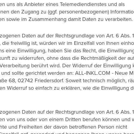
hten uns als Anbieter eines Telemediendienstes und als
ionen den Zugang zu (ggf. personenbezogenen) Informati
hen sowie im Zusammenhang damit Daten zu verarbeiten.
ezogenen Daten auf der Rechtsgrundlage von Art. 6 Abs. 1
 die freiwillig ist, würden wir im Einzelfall von Ihnen einh
s eine Einwilligung, haben Sie das Recht, die Einwilligun
kunft zu widerrufen, ohne dass die Rechtmäßigkeit der au
 Verarbeitung berührt wird. Der Widerruf der Einwilligung
en und sollte gerichtet werden an: ALL‑INKL.COM - Neue 
aße 68, 02742 Friedersdorf. Soweit technisch möglich, r
en Widerruf so einfach zu erklären, wie die Einwilligung d
ezogenen Daten auf der Rechtsgrundlage von Art. 6 Abs. 1
sen von uns oder von einem Dritten berufen können und w
hte und Freiheiten der davon betroffenen Person nicht