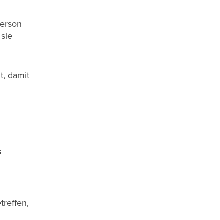
Person
sie
t, damit
s
reffen,
.