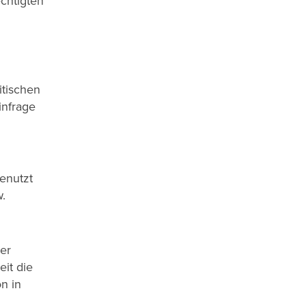
chtigten
itischen
infrage
enutzt
.
er
it die
n in