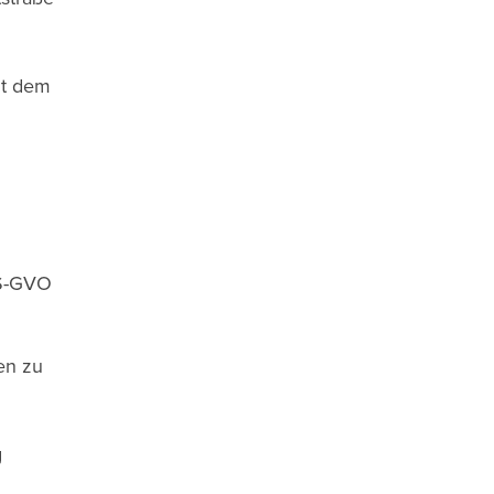
it dem
DS-GVO
en zu
g