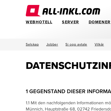
WEBHOTELL
SERVER
DOMENER
Selskap
Jobber
Si opp avtale
Vilkår
DATENSCHUTZ­I
1 GEGENSTAND DIESER INFORM
1.1 Mit den nachfolgenden Informationen m
Münnich, Hauptstraße 68, 02742 Friedersdorf