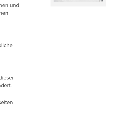
hmen und
enen
bliche
dieser
dert.
eiten