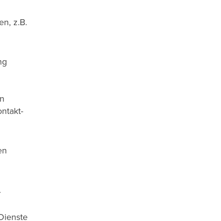
n, z.B.
ng
en
ntakt-
en
.
Dienste