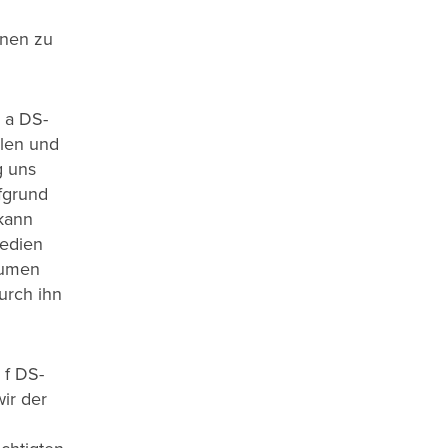
onen zu
 a DS-
olen und
g uns
fgrund
 kann
Medien
äumen
urch ihn
 f DS-
ir der