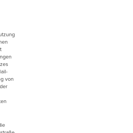
Nutzung
chen
t
ungen
tzes
ail-
ng von
der
ten
die
straße