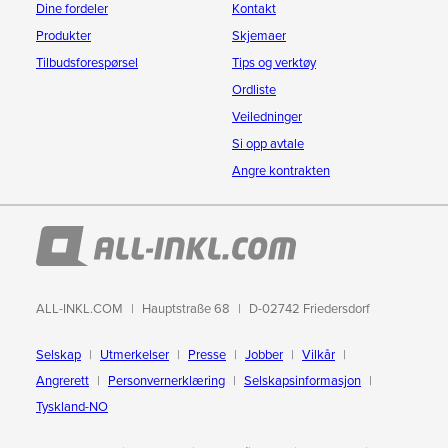
Dine fordeler
Kontakt
Produkter
Skjemaer
Tilbudsforespørsel
Tips og verktøy
Ordliste
Veiledninger
Si opp avtale
Angre kontrakten
ALL-INKL.COM
Hauptstraße 68
D-02742 Friedersdorf
Selskap
Utmerkelser
Presse
Jobber
Vilkår
Angrerett
Personvernerklæring
Selskapsinformasjon
Tyskland-NO