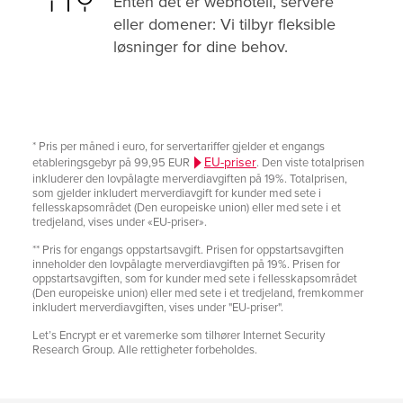
Enten det er webhotell, servere
eller domener: Vi tilbyr fleksible
løsninger for dine behov.
* Pris per måned i euro, for servertariffer gjelder et engangs
EU-priser
etableringsgebyr på 99,95 EUR
. Den viste totalprisen
inkluderer den lovpålagte merverdiavgiften på 19%. Totalprisen,
som gjelder inkludert merverdiavgift for kunder med sete i
fellesskapsområdet (Den europeiske union) eller med sete i et
tredjeland, vises under «EU-priser».
** Pris for engangs oppstartsavgift. Prisen for oppstartsavgiften
inneholder den lovpålagte merverdiavgiften på 19%. Prisen for
oppstartsavgiften, som for kunder med sete i fellesskapsområdet
(Den europeiske union) eller med sete i et tredjeland, fremkommer
inkludert merverdiavgiften, vises under "EU-priser".
Let’s Encrypt er et varemerke som tilhører Internet Security
Research Group. Alle rettigheter forbeholdes.