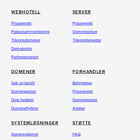
WEBHOTELL
SERVER
Prisoversikt
Prisoversikt
Pakkesammenligning
Domenepriser
Tilleggsdomener
Tilleggstjenester
Demokonto
Partnerprogram
DOMENER
FORHANDLER
Søk og bestill
Betingelser
Domenepriser
Prisoversikt
Dine fordeler
Domenepriser
Domeneflytting
Avtaler
SYSTEMLØSNINGER
STØTTE
Serversystemer
FAQ