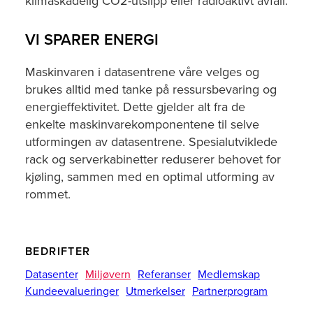
klimaskadelig CO2-utslipp eller radioaktivt avfall.
VI SPARER ENERGI
Maskinvaren i datasentrene våre velges og
brukes alltid med tanke på ressursbevaring og
energieffektivitet. Dette gjelder alt fra de
enkelte maskinvarekomponentene til selve
utformingen av datasentrene. Spesialutviklede
rack og serverkabinetter reduserer behovet for
kjøling, sammen med en optimal utforming av
rommet.
BEDRIFTER
Datasenter
Miljøvern
Referanser
Medlemskap
Kundeevalueringer
Utmerkelser
Partnerprogram