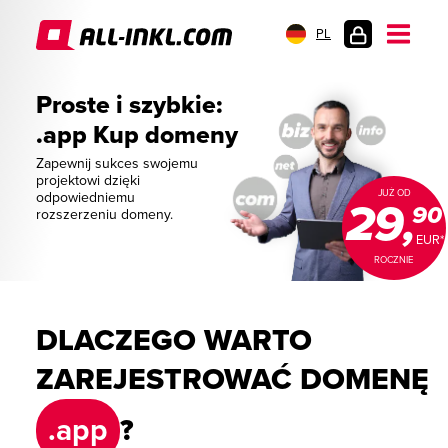
PL
LOGOWANIE
Proste i szybkie:
.app Kup domeny
Zapewnij sukces swojemu
projektowi dzięki
JUŻ OD
odpowiedniemu
29,
90
rozszerzeniu domeny.
EUR*
ROCZNIE
DLACZEGO WARTO
ZAREJESTROWAĆ DOMENĘ
.app
?