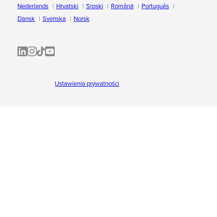
Nederlands
Hrvatski
Srpski
Română
Português
Dansk
Svenska
Norsk
ALL-INKL.COM | LinkedIn
ALL-INKL.COM • Instagram photos and videos
ALL-INKL.COM | TikTok
ALLINKL.COM - YouTube
Ustawienia prywatności