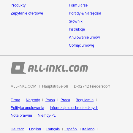
Produkty
Formularze
Zapytanie ofertowe
Porady & Narzędzia
Słownik
Instrukcje
Anulowanie umów
Cofnąć umowę
ALL-INKL.COM
Hauptstraße 68
D-02742 Friedersdorf
Firma
Nagrody
Prasa
Praca
Regulamin
Polityka anulowania
Informacje o ochronie danych
Nota prawna
Niemcy-PL
Deutsch
English
Français
Español
Italiano