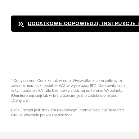
DODATKOWE ODPOWIEDZI, INSTRUKCJE 
* Ceny domen: Cena za rok w euro. Wyświetlana cena całkowita
zawiera niemiecki podatek VAT w wysokości 19%. Całkowita cena,
w tym podatek VAT dla klientów z siedzibą na terenie Wspólnoty
(Unii Europejskiej) lub w kraju trzecim, jest przedstawiona pod
„Ceny UE”.
Let’s Encrypt jest znakiem towarowym Internet Security Research
Group. Wszelkie prawa zastrzeżone.