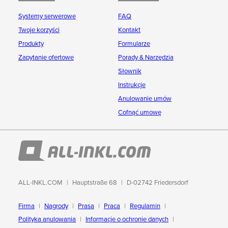
Systemy serwerowe
FAQ
Twoje korzyści
Kontakt
Produkty
Formularze
Zapytanie ofertowe
Porady & Narzędzia
Słownik
Instrukcje
Anulowanie umów
Cofnąć umowę
ALL-INKL.COM
Hauptstraße 68
D-02742 Friedersdorf
Firma
Nagrody
Prasa
Praca
Regulamin
Polityka anulowania
Informacje o ochronie danych