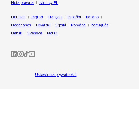
Nota prawna
Niemcy-PL
Deutsch
English
Français
Español
Italiano
Nederlands
Hrvatski
Srpski
Română
Português
Dansk
Svenska
Norsk
ALL-INKL.COM | LinkedIn
ALL-INKL.COM • Instagram photos and videos
ALL-INKL.COM | TikTok
ALLINKL.COM - YouTube
Ustawienia prywatności