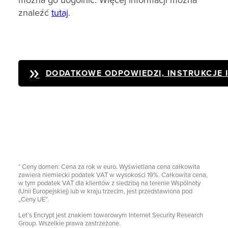
można go uogólnić. Więcej informacji można
znaleźć
tutaj
.
DODATKOWE ODPOWIEDZI, INSTRUKCJE 
* Ceny domen: Cena za rok w euro. Wyświetlana cena całkowita
zawiera niemiecki podatek VAT w wysokości 19%. Całkowita cena,
w tym podatek VAT dla klientów z siedzibą na terenie Wspólnoty
(Unii Europejskiej) lub w kraju trzecim, jest przedstawiona pod
„Ceny UE”.
Let’s Encrypt jest znakiem towarowym Internet Security Research
Group. Wszelkie prawa zastrzeżone.