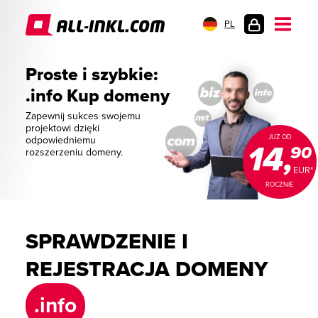
PL
LOGOWANIE
Proste i szybkie:
.info Kup domeny
Zapewnij sukces swojemu
projektowi dzięki
JUŻ OD
odpowiedniemu
14,
90
rozszerzeniu domeny.
EUR*
ROCZNIE
SPRAWDZENIE I
REJESTRACJA DOMENY
.info