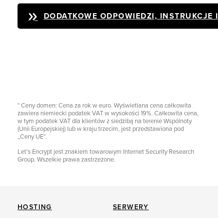
DODATKOWE ODPOWIEDZI, INSTRUKCJE 
* Ceny domen: Cena za rok w euro. Wyświetlana cena całkowita
zawiera niemiecki podatek VAT w wysokości 19%. Całkowita cena,
w tym podatek VAT dla klientów z siedzibą na terenie Wspólnoty
(Unii Europejskiej) lub w kraju trzecim, jest przedstawiona pod
„Ceny UE”.
Let’s Encrypt jest znakiem towarowym Internet Security Research
Group. Wszelkie prawa zastrzeżone.
HOSTING
SERWERY