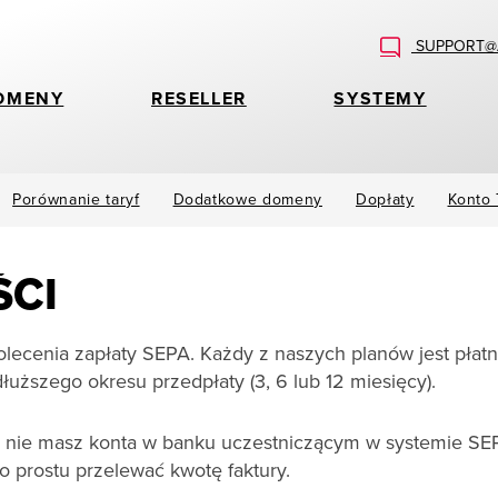
SUPPORT@A
OMENY
RESELLER
SYSTEMY
Porównanie taryf
Dodatkowe domeny
Dopłaty
Konto
ŚCI
olecenia zapłaty SEPA. Każdy z naszych planów jest płat
łuższego okresu przedpłaty (3, 6 lub 12 miesięcy).
i nie masz konta w banku uczestniczącym w systemie SE
o prostu przelewać kwotę faktury.