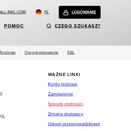
LL-INKL.COM
PL
LOGOWANIE
POMOC
CZEGO SZUKASZ?
 Testowe
Oprogramowanie
SSL
WAŻNE LINKI
Konto testowe
ny
Zamówienie
Sposób płatności
Zmiana dostawcy
PA.
Usługi przeprowadzkowe