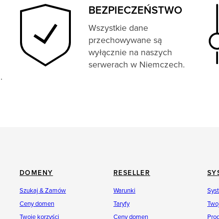
BEZPIECZEŃSTWO
Wszystkie dane
przechowywane są
wyłącznie na naszych
serwerach w Niemczech.
.
DOMENY
RESELLER
SY
Szukaj & Zamów
Warunki
Sys
Ceny domen
Taryfy
Twoj
Twoje korzyści
Ceny domen
Pro