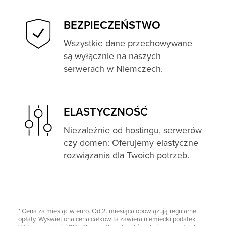
BEZPIECZEŃSTWO
Wszystkie dane przechowywane
są wyłącznie na naszych
serwerach w Niemczech.
ELASTYCZNOŚĆ
Niezależnie od hostingu, serwerów
czy domen: Oferujemy elastyczne
rozwiązania dla Twoich potrzeb.
* Cena za miesiąc w euro. Od 2. miesiąca obowiązują regularne
opłaty. Wyświetlona cena całkowita zawiera niemiecki podatek