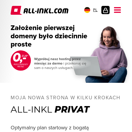
PL
LOGOWANIE
Założenie pierwszej
domeny było dziecinnie
proste
Wypróbuj nasz hosting przez
miesiąc za darmo
i przekonaj się
PRZEZ PIERWSZY
MIESIĄC
sam o naszych usługach.
MOJA NOWA STRONA W KILKU KROKACH
ALL-INKL
PRIVAT
Optymalny plan startowy z bogatą