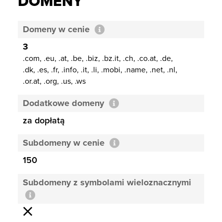
DOMENY
Domeny w cenie
3
.com, .eu, .at, .be, .biz, .bz.it, .ch, .co.at, .de,
.dk, .es, .fr, .info, .it, .li, .mobi, .name, .net, .nl,
.or.at, .org, .us, .ws
Dodatkowe domeny
za dopłatą
Subdomeny w cenie
150
Subdomeny z symbolami wieloznacznymi