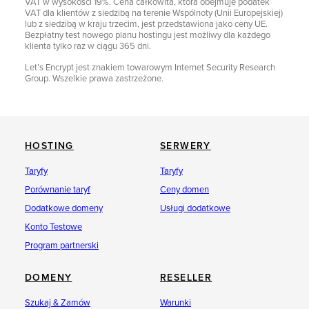
VAT w wysokości 19%. Cena całkowita, która obejmuje podatek
VAT dla klientów z siedzibą na terenie Wspólnoty (Unii Europejskiej)
lub z siedzibą w kraju trzecim, jest przedstawiona jako ceny UE.
Bezpłatny test nowego planu hostingu jest możliwy dla każdego
klienta tylko raz w ciągu 365 dni.
Let’s Encrypt jest znakiem towarowym Internet Security Research
Group. Wszelkie prawa zastrzeżone.
HOSTING
SERWERY
Taryfy
Taryfy
Porównanie taryf
Ceny domen
Dodatkowe domeny
Usługi dodatkowe
Konto Testowe
Program partnerski
DOMENY
RESELLER
Szukaj & Zamów
Warunki