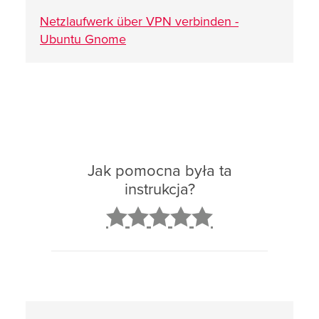
Netzlaufwerk über VPN verbinden -
Ubuntu Gnome
Jak pomocna była ta
instrukcja?
2
3
4
5