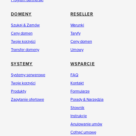
Program partnerski
DOMENY
RESELLER
Szukaj & Zamów
Warunki
Ceny domen
Taryfy
Twoje korzyści
Ceny domen
Transfer domeny
Umowy
SYSTEMY
WSPARCIE
Systemy serwerowe
FAQ
Twoje korzyści
Kontakt
Produkty
Formularze
Zapytanie ofertowe
Porady & Narzędzia
Słownik
Instrukcje
Anulowanie umów
Cofnąć umowę