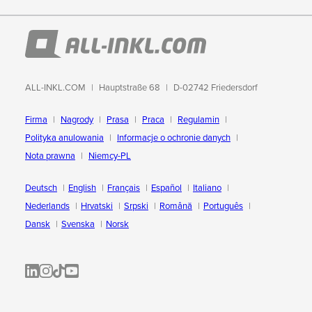
ALL-INKL.COM
Hauptstraße 68
D-02742 Friedersdorf
Firma
Nagrody
Prasa
Praca
Regulamin
Polityka anulowania
Informacje o ochronie danych
Nota prawna
Niemcy-PL
Deutsch
English
Français
Español
Italiano
Nederlands
Hrvatski
Srpski
Română
Português
Dansk
Svenska
Norsk
ALL-INKL.COM | LinkedIn
ALL-INKL.COM • Instagram photos and videos
ALL-INKL.COM | TikTok
ALLINKL.COM - YouTube