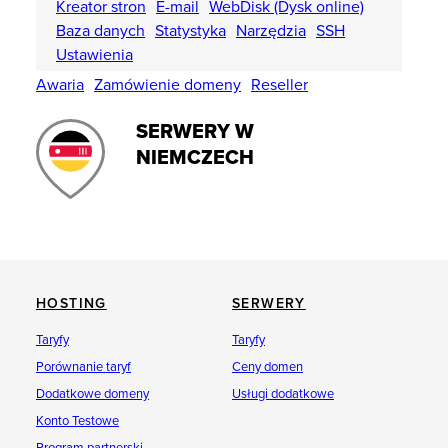
Kreator stron
E-mail
WebDisk (Dysk online)
Baza danych
Statystyka
Narzędzia
SSH
Ustawienia
Awaria
Zamówienie domeny
Reseller
SERWERY W
NIEMCZECH
HOSTING
SERWERY
Taryfy
Taryfy
Porównanie taryf
Ceny domen
Dodatkowe domeny
Usługi dodatkowe
Konto Testowe