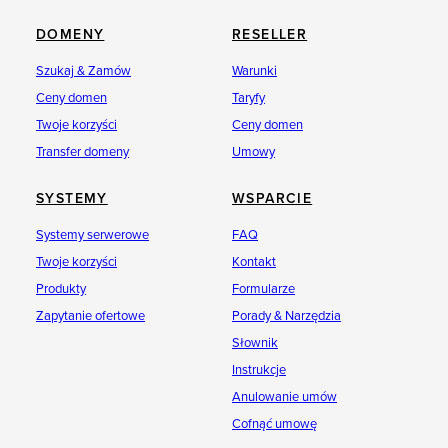
DOMENY
RESELLER
Szukaj & Zamów
Warunki
Ceny domen
Taryfy
Twoje korzyści
Ceny domen
Transfer domeny
Umowy
SYSTEMY
WSPARCIE
Systemy serwerowe
FAQ
Twoje korzyści
Kontakt
Produkty
Formularze
Zapytanie ofertowe
Porady & Narzędzia
Słownik
Instrukcje
Anulowanie umów
Cofnąć umowę