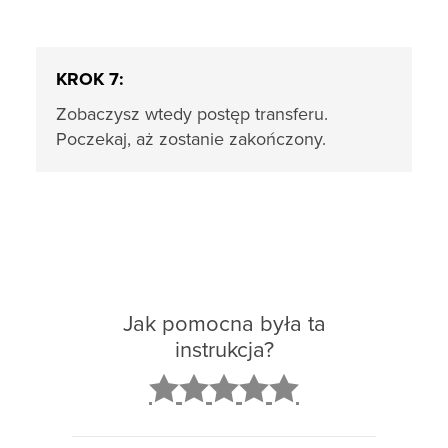
KROK 7:
Zobaczysz wtedy postęp transferu.
Poczekaj, aż zostanie zakończony.
Jak pomocna była ta
instrukcja?
2
3
4
5