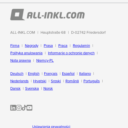
ALL-INKL.COM
Hauptstraße 68
D-02742 Friedersdorf
Firma
Nagrody
Prasa
Praca
Regulamin
Polityka anulowania
Informacje o ochronie danych
Nota prawna
Niemcy-PL
Deutsch
English
Français
Español
Italiano
Nederlands
Hrvatski
Srpski
Română
Português
Dansk
Svenska
Norsk
ALL-INKL.COM | LinkedIn
ALL-INKL.COM • Instagram photos and videos
ALL-INKL.COM | TikTok
ALLINKL.COM - YouTube
Ustawienia prywatności