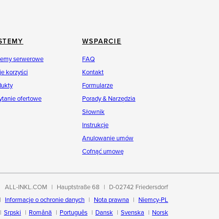
STEMY
WSPARCIE
temy serwerowe
FAQ
e korzyści
Kontakt
dukty
Formularze
ytanie ofertowe
Porady & Narzędzia
Słownik
Instrukcje
Anulowanie umów
Cofnąć umowę
ALL-INKL.COM
Hauptstraße 68
D-02742 Friedersdorf
Informacje o ochronie danych
Nota prawna
Niemcy-PL
Srpski
Română
Português
Dansk
Svenska
Norsk