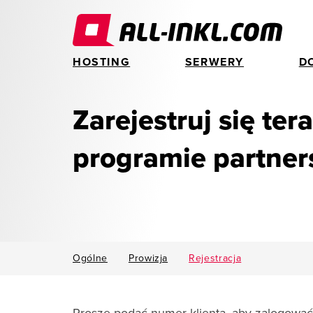
HOSTING
SERWERY
D
Zarejestruj się ter
programie partner
Ogólne
Prowizja
Rejestracja