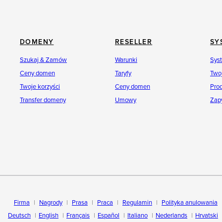
DOMENY
RESELLER
SY
Szukaj & Zamów
Warunki
Sys
Ceny domen
Taryfy
Twoj
Twoje korzyści
Ceny domen
Pro
Transfer domeny
Umowy
Zap
Firma
Nagrody
Prasa
Praca
Regulamin
Polityka anulowania
Deutsch
English
Français
Español
Italiano
Nederlands
Hrvatski