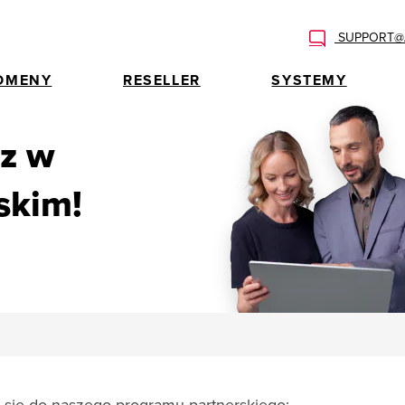
SUPPORT@A
OMENY
RESELLER
SYSTEMY
az w
skim!