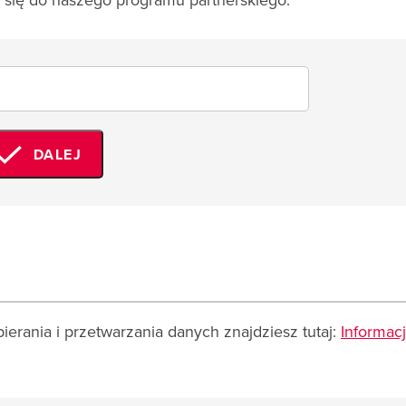
 się do naszego programu partnerskiego:
DALEJ
erania i przetwarzania danych znajdziesz tutaj:
Informac