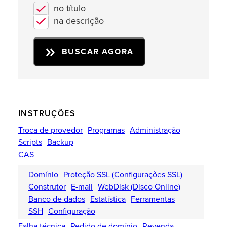
no título
na descrição
BUSCAR AGORA
INSTRUÇÕES
Troca de provedor
Programas
Administração
Scripts
Backup
CAS
Domínio
Proteção SSL (Configurações SSL)
Construtor
E-mail
WebDisk (Disco Online)
Banco de dados
Estatística
Ferramentas
SSH
Configuração
Falha técnica
Pedido de domínio
Revenda