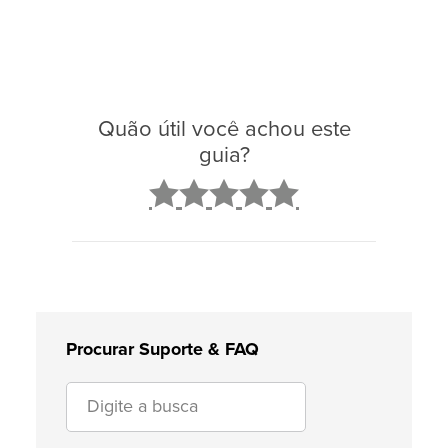
Quão útil você achou este
guia?
2
3
4
5
Procurar Suporte & FAQ