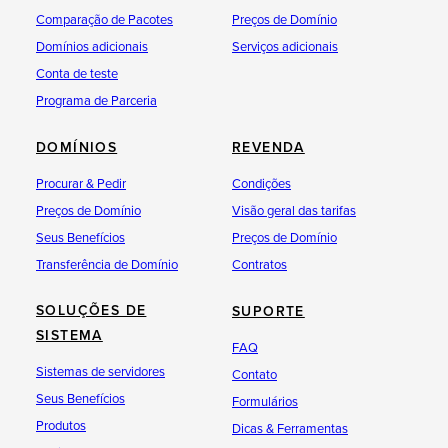
Comparação de Pacotes
Preços de Domínio
Gerenciamento de Domínio
Domínios adicionais
Serviços adicionais
Colocar domínio em trânsito
Conta de teste
Programa de Parceria
Atualizar Handles
Alteração dos servidores de nomes
DOMÍNIOS
REVENDA
Cancelar e excluir domínio
Procurar & Pedir
Condições
Desbloquear domínio (ex.: .com) para KK
Preços de Domínio
Visão geral das tarifas
Consultar Authcode
Seus Benefícios
Preços de Domínio
Transferência de Domínio
Contratos
Configurações
Bloqueio do Registrador
SOLUÇÕES DE
SUPORTE
SISTEMA
FAQ
Sistemas de servidores
Contato
Seus Benefícios
Formulários
Produtos
Dicas & Ferramentas