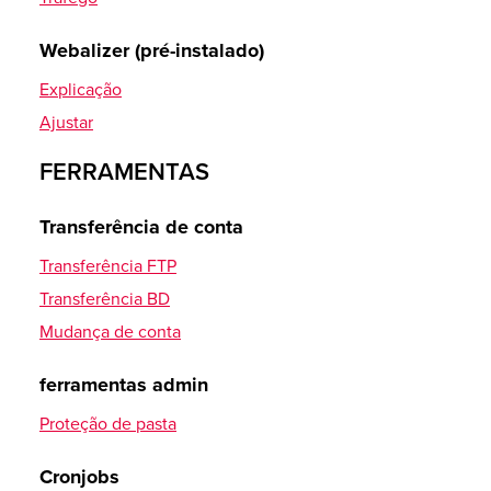
Outlook 2019
Thunderbird
Webalizer (pré-instalado)
Android DAVx5 (DAVdroid)
Explicação
Calendário iOS
Ajustar
macOS Calendário
FERRAMENTAS
eM Client
Transferência de conta
Criptografia PGP
Transferência FTP
Instalação no Windows
Transferência BD
Configuração no Thunderbird
Mudança de conta
Outlook 2016
Instalação no macOS
ferramentas admin
E-mail
Proteção de pasta
Configuração no eM Client
ALL-INKL.COM WebMail
Cronjobs