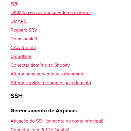
Conectar e enviar arquivos
SPF
Alterar permissão (CHMOD)
DKIM (ao enviar por servidores externos)
DMARC
FileZilla - Versão 3
Registro SRV
Baixar
Teamspeak 3
Conectar e enviar arquivos
CAA-Record
Alterar CHMOD
Cloudflare
Conectar domínio ao Shopify
Total Commander 8.52a
Alterar nameserver para subdomínio
Baixar
Alterar servidor de nomes para domínio
Enviar arquivos
Ligação
SSH
WinSCP
Gerenciamento de Arquivos
Baixar
Ativação do SSH (somente na conta principal)
Conectar e enviar arquivos
Conectar com PuTTY (senha)