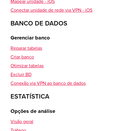
Configurar conta (IMAP)
Mapear unidade - iOS
Conectar unidade de rede via VPN - iOS
Erro PHP
Navegador Vivaldi
BANCO DE DADOS
Criar
Configurar e-mail
Migração da versão PHP
Gerenciar banco
CardDAV - Sincronização de contatos
Qual versão do PHP uso
Reparar tabelas
Exibir configurações no WebMail
Verificação da versão PHP no KAS
Criar banco
Android DAVx5 (DAVdroid)
Verificação da versão PHP no .htaccess
Otimizar tabelas
Outlook 2019
Excluir BD
Thunderbird
Conexão via VPN ao banco de dados
Contatos iOS
macOS Contatos
ESTATÍSTICA
eM Client
Opções de análise
CalDAV - Função de calendário
Visão geral
Exibir configurações no WebMail
Tráfego