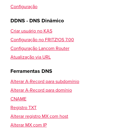
Configuração
Office 365
Configurações DNS para usar o Office365
DDNS - DNS Dinâmico
Criar usuário no KAS
Majordomo
Configuração no FRITZ!OS 7.00
Noções básicas
Configuração Lancom Router
FTP
Atualização via URL
WebFTP
Ferramentas DNS
grafische Auswertung eines FTP-Logfiles
Alterar A-Record para subdomínio
Alterar permissão (CHMOD)
Alterar A-Record para domínio
Criar symlinks
CNAME
Registro TXT
Cyberduck (MAC)
Alterar registro MX com host
Baixar
Alterar MX com IP