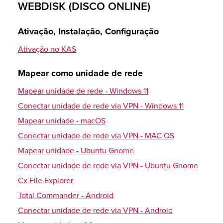
Integração de SSL externo
WEBDISK (DISCO ONLINE)
Ativação do HSTS
Arquivos de config.
Mail iOS
Ativação, Instalação, Configuração
Verificação dos dados de acesso ao banco de dados
Configurar e-mail
Ativação no KAS
Ativar autenticação SMTP
Conexão ODBC ao banco de dados
Mapear como unidade de rede
eM Client
Configuração da conexão no Windows 10
Mapear unidade de rede - Windows 11
Baixar
Configurar e-mail
Conectar unidade de rede via VPN - Windows 11
por script
Mapear unidade - macOS
Samsung Galaxy S10
Conectar unidade de rede via VPN - MAC OS
Executar scripts shell
Configurar conta (IMAP)
Mapear unidade - Ubuntu Gnome
Google Search Console
App Gmail
Conectar unidade de rede via VPN - Ubuntu Gnome
adicionar novo domínio
Cx File Explorer
Configurar e-mail
Total Commander - Android
Laravel
App Huawei Mail
Conectar unidade de rede via VPN - Android
Instalação