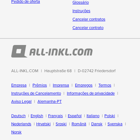
Pedido de oferta
Glossário
Instruções
Cancelar contratos
Cancelar contrato
ALL-INKL.COM
Hauptstraße 68
D-02742 Friedersdorf
Empresa
Prêmios
Imprensa
Empregos
Termos
Instruções de Cancelamento
Informações de privacidade
Aviso Legal
Alemanha-PT
Deutsch
English
Français
Español
Italiano
Polski
Nederlands
Hrvatski
Srpski
Română
Dansk
Svenska
Norsk