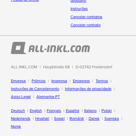
Glossário
Instruções
Cancelar contratos
Cancelar contrato
ALL-INKL.COM
Hauptstraße 68
D-02742 Friedersdorf
Empresa
Prêmios
Imprensa
Empregos
Termos
Instruções de Cancelamento
Informações de privacidade
Aviso Legal
Alemanha-PT
Deutsch
English
Français
Español
Italiano
Polski
Nederlands
Hrvatski
Srpski
Română
Dansk
Svenska
Norsk