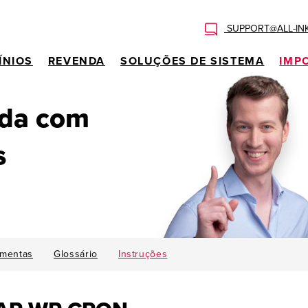
SUPPORT@ALL-IN
ÍNIOS
REVENDA
SOLUÇÕES DE SISTEMA
IMP
uda com
s
amentas
Glossário
Instruções