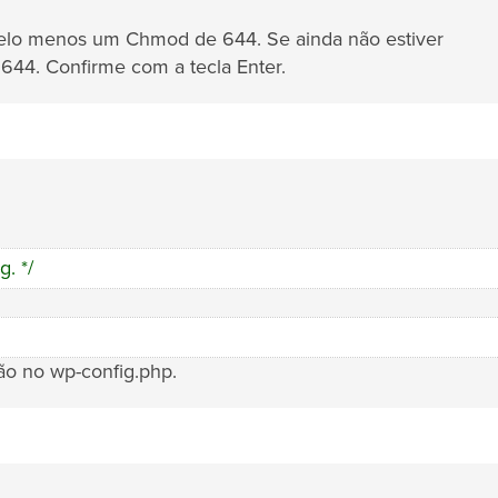
r pelo menos um Chmod de 644. Se ainda não estiver
a 644. Confirme com a tecla Enter.
g. */
ção no wp-config.php.