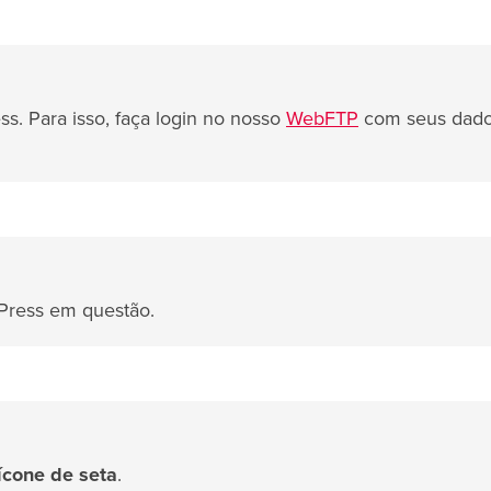
s. Para isso, faça login no nosso
WebFTP
com seus dado
dPress em questão.
ícone de seta
.