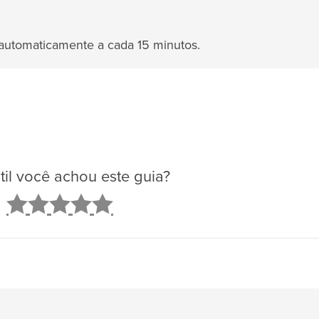
automaticamente a cada 15 minutos.
il você achou este guia?
2
3
4
5