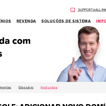
SUPPORT@ALL-IN
ÍNIOS
REVENDA
SOLUÇÕES DE SISTEMA
IMP
uda com
s
amentas
Glossário
Instruções