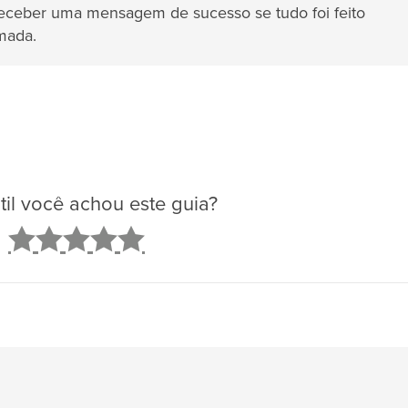
receber uma mensagem de sucesso se tudo foi feito
mada.
il você achou este guia?
2
3
4
5