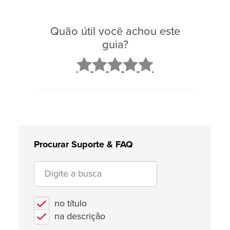
Quão útil você achou este
guia?
2
3
4
5
Procurar Suporte & FAQ
no título
na descrição