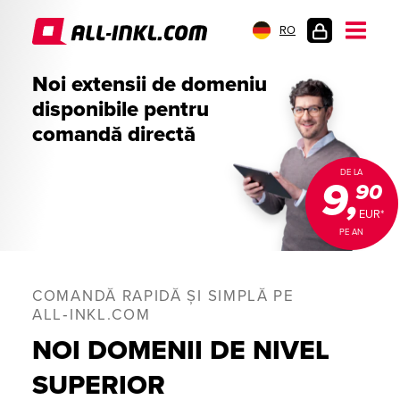
RO
AUTENTIFICARE
Noi extensii de domeniu
CLIENȚI
disponibile pentru
comandă directă
DE LA
9,
90
EUR*
PE AN
COMANDĂ RAPIDĂ ȘI SIMPLĂ PE
ALL‑INKL.COM
NOI DOMENII DE NIVEL
SUPERIOR