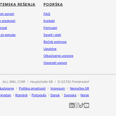
STEMSKA REŠENJA
PODRŠKA
em serveri
FAQ
 prednosti
Kontakt
zvodi
Formulari
 za ponudu
Saveti i alati
Rečnik pojmova
Uputstva
Otkazivanje ugovora
Opozvati ugovor
ALL-INKL.COM
Hauptstraße 68
D-02742 Friedersdorf
dustajanje
Politika privatnosti
Impresum
Nemačka-SR
Hrvatski
Română
Português
Dansk
Svenska
Norsk
ALL-INKL.COM | LinkedIn
ALL-INKL.COM • Instagram p
ALL-INKL.COM | TikTok
ALLINKL.COM - YouT