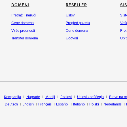
DOMENI
RESELLER
SI
Pretraži i naruči
Uslovi
Sist
Cene domena
Pregled paketa
Vaše
Vaše prednosti
Cene domena
Proi
Transfer domena
Ugovori
Upit
Kompanija
Nagrade
Mediji
Poslovi
Uslovi korišćenja
Pravo na o
Deutsch
English
Français
Español
Italiano
Polski
Nederlands