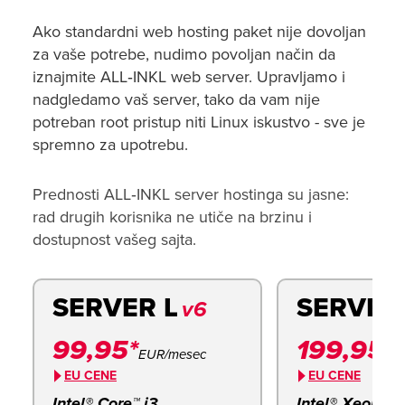
Ako standardni web hosting paket nije dovoljan
za vaše potrebe, nudimo povoljan način da
iznajmite ALL‑INKL web server. Upravljamo i
nadgledamo vaš server, tako da vam nije
potreban root pristup niti Linux iskustvo - sve je
spremno za upotrebu.
Prednosti ALL‑INKL server hostinga su jasne:
rad drugih korisnika ne utiče na brzinu i
dostupnost vašeg sajta.
SERVER L
SERVER
v6
99,95*
199,95*
EUR/mesec
E
EU CENE
EU CENE
Intel® Core™ i3
Intel® Xeon™