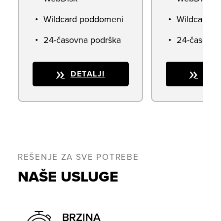
Wildcard poddomeni
Wildcard p
24-časovna podrška
24-časovna
DETALJI
DET
REŠENJE ZA SVE POTREBE
NAŠE USLUGE
BRZINA