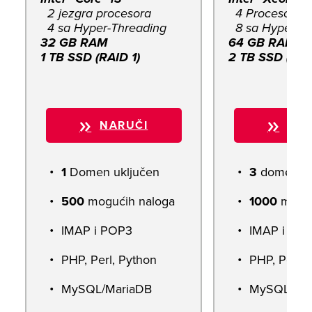
2 jezgra procesora
4 Procesorska
4 sa Hyper-Threading
8 sa Hyper-T
32 GB RAM
64 GB RAM
1 TB SSD (RAID 1)
2 TB SSD (RAI
NARUČI
NAR
1
Domen uključen
3
domena u
500
mogućih naloga
1000
moguć
IMAP i POP3
IMAP i PO
PHP, Perl, Python
PHP, Perl, 
MySQL/MariaDB
MySQL/Mar