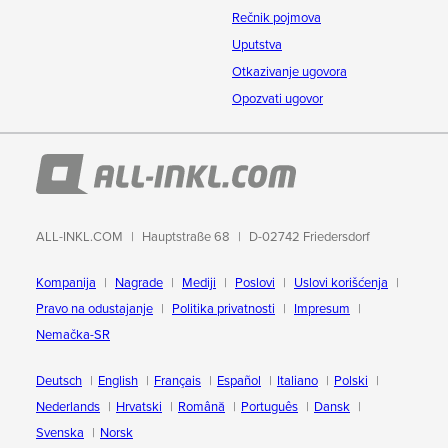
Rečnik pojmova
Uputstva
Otkazivanje ugovora
Opozvati ugovor
ALL-INKL.COM
Hauptstraße 68
D-02742 Friedersdorf
Kompanija
Nagrade
Mediji
Poslovi
Uslovi korišćenja
Pravo na odustajanje
Politika privatnosti
Impresum
Nemačka-SR
Deutsch
English
Français
Español
Italiano
Polski
Nederlands
Hrvatski
Română
Português
Dansk
Svenska
Norsk