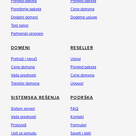
Pregled paketa
Pregled paketa
Poređenje paketa
Cene domena
Dodatni domeni
Dodatne usluge
Test nalog
Partnerski program
DOMENI
RESELLER
Pretraži i naruči
Uslovi
Cene domena
Pregled paketa
Vaše prednosti
Cene domena
Transfer domena
Ugovori
SISTEMSKA REŠENJA
PODRŠKA
Sistem serveri
FAQ
Vaše prednosti
Kontakt
Proizvodi
Formulari
Upit za ponudu
Saveti i alati