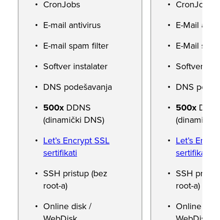
CronJobs
CronJobs
E-mail antivirus
E-Mail antiv
E-mail spam filter
E-Mail spam 
Softver instalater
Softverski i
DNS podešavanja
DNS podeš
500x
DDNS
500x
DDN
(dinamički DNS)
(dinamički
Let’s Encrypt SSL
Let’s Encry
sertifikati
sertifikati
SSH pristup (bez
SSH pristu
root-a)
root-a)
Online disk /
Online disk
WebDisk
WebDisk