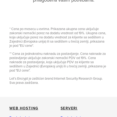
prilagođena vašim potrebama.
* Cena po mesecu u evrima. Prikazana ukupna cena uključuje
zakonski nemački porez na dodatu vrednost od 19%. Ukupna cena,
koja uključuje porez na dodatu vrednost za klijente sa sedištem u
Zajednici (Evropska unija) ili sa sedištem u trećoj zemlji, prikazana
je pod "EU cene".
** Cena za jednokratnu naknadu za postavljanje. Cena naknade za
postavljanje uključuje zakonski nemački PDV od 19%. Cena
naknade za postavljanje, koja uključuje PDV za klijente sa
sedištem u Zajednici (Evropskoj uniji) ili u trećoj zemlji, prikazana je
pod "EU cene".
Let's Encrypt je zaštićen brend Internet Security Research Group.
Sva prava zadržana.
WEB HOSTING
SERVERI