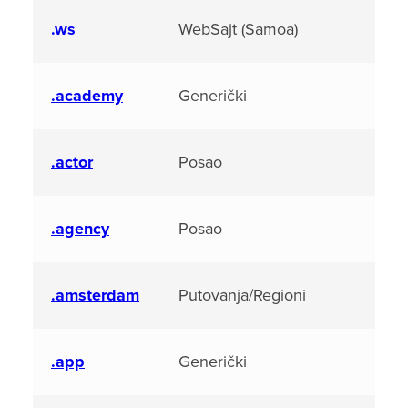
.ws
WebSajt (Samoa)
.academy
Generički
.actor
Posao
.agency
Posao
.amsterdam
Putovanja/Regioni
.app
Generički