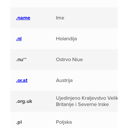
.name
Ime
.nl
Holandija
.nu
**
Ostrvo Niue
.or.at
Austrija
Ujedinjeno Kraljevstvo Velike
.org.uk
Britanije i Severne Irske
.pl
Poljska