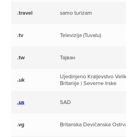
.travel
samo turizam
.tv
Televizija (Tuvalu)
.tw
Тајван
Ujedinjeno Kraljevstvo Velike
.uk
Britanije i Severne Irske
.us
SAD
.vg
Britanska Devičanska Ostrva