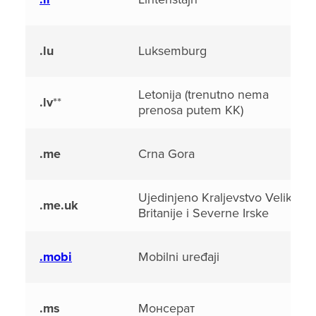
.lu
Luksemburg
Letonija (trenutno nema
.lv
**
prenosa putem KK)
.me
Crna Gora
Ujedinjeno Kraljevstvo Velike
.me.uk
Britanije i Severne Irske
.mobi
Mobilni uređaji
.ms
Монсерат