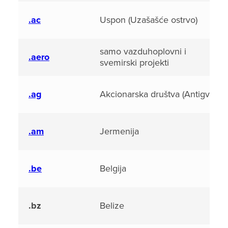
.ac
Uspon (Uzašašće ostrvo)
samo vazduhoplovni i
.aero
svemirski projekti
.ag
Akcionarska društva (Antigva)
.am
Jermenija
.be
Belgija
.bz
Belize