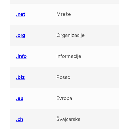
.net
Mreže
.org
Organizacije
.info
Informacije
.biz
Posao
.eu
Evropa
.ch
Švajcarska