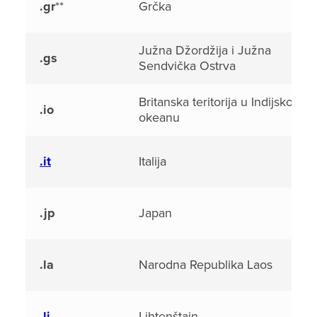
.gr
**
Grčka
Južna Džordžija i Južna
.gs
Sendvička Ostrva
Britanska teritorija u Indijskom
.io
okeanu
.it
Italija
.jp
Japan
.la
Narodna Republika Laos
.li
Lihtenštajn