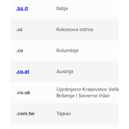
.bz.it
Italija
.cc
Kokosova ostrva
.co
Kolumbija
.co.at
Austrija
Ujedinjeno Kraljevstvo Velike
.co.uk
Britanije i Severne Irske
.com.tw
Тајван