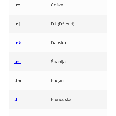
.cz
Češka
.dj
DJ (Džibuti)
.dk
Danska
.es
Španija
.fm
Радио
.fr
Francuska