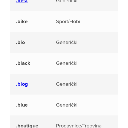
.best
Generički
.bike
Sport/Hobi
.bio
Generički
.black
Generički
.blog
Generički
.blue
Generički
.boutique
Prodavnice/Trgovina