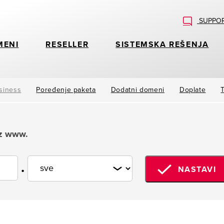
SUPPOR
MENI
RESELLER
SISTEMSKA REŠENJA
siness
Poređenje paketa
Dodatni domeni
Doplate
ez www.
.
NASTAVI