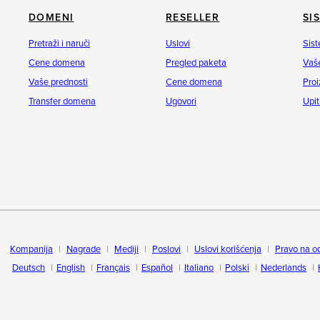
DOMENI
RESELLER
SI
Pretraži i naruči
Uslovi
Sist
Cene domena
Pregled paketa
Vaše
Vaše prednosti
Cene domena
Proi
Transfer domena
Ugovori
Upit
Kompanija
Nagrade
Mediji
Poslovi
Uslovi korišćenja
Pravo na o
Deutsch
English
Français
Español
Italiano
Polski
Nederlands