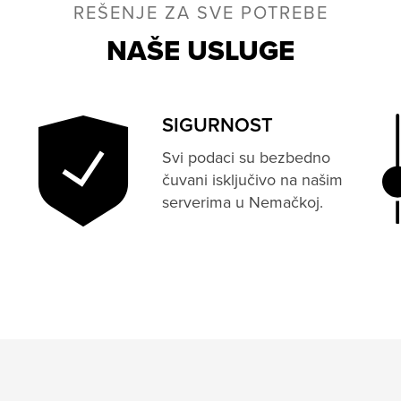
REŠENJE ZA SVE POTREBE
NAŠE USLUGE
SIGURNOST
Svi podaci su bezbedno
čuvani isključivo na našim
serverima u Nemačkoj.