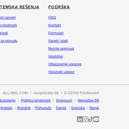
STEMSKA REŠENJA
PODRŠKA
em serveri
FAQ
 prednosti
Kontakt
zvodi
Formulari
 za ponudu
Saveti i alati
Rečnik pojmova
Uputstva
Otkazivanje ugovora
Opozvati ugovor
ALL-INKL.COM
Hauptstraße 68
D-02742 Friedersdorf
dustajanje
Politika privatnosti
Impresum
Nemačka-SR
Hrvatski
Română
Português
Dansk
Svenska
Norsk
ALL-INKL.COM | LinkedIn
ALL-INKL.COM • Instagram p
ALL-INKL.COM | TikTok
ALLINKL.COM - YouT