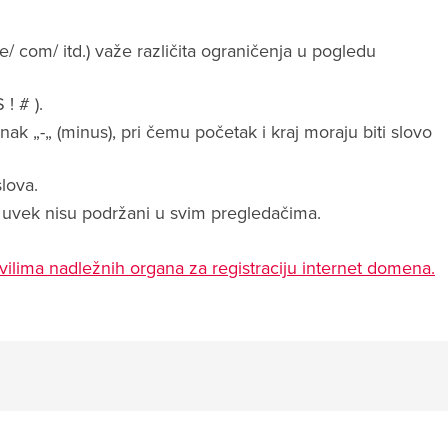
/ com/ itd.) važe različita ograničenja u pogledu
 ! # ).
ak „-„ (minus), pri čemu početak i kraj moraju biti slovo
lova.
uvek nisu podržani u svim pregledačima.
ilima nadležnih organa za registraciju internet domena.