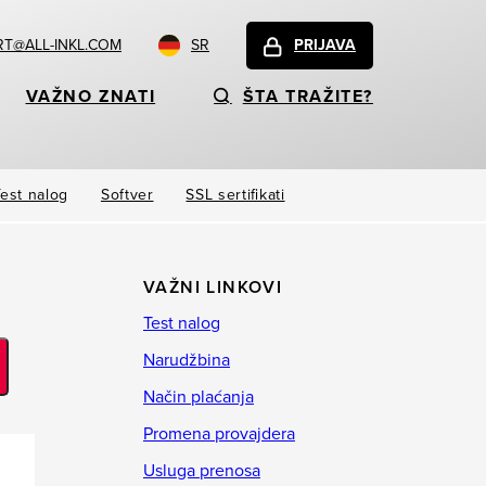
T@ALL-INKL.COM
SR
PRIJAVA
VAŽNO ZNATI
ŠTA TRAŽITE?
Test nalog
Softver
SSL sertifikati
VAŽNI LINKOVI
Test nalog
Narudžbina
Način plaćanja
Promena provajdera
Usluga prenosa