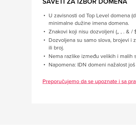
SAVETI ZA IZBOR DOMENA
U zavisnosti od Top Level domena (de
minimalne dužine imena domena.
Znakovi koji nisu dozvoljeni („ , . & / $
Dozvoljena su samo slova, brojevi i zn
ili broj.
Nema razlike između velikih i malih s
Napomena: IDN domeni nažalost još 
Preporučujemo da se upoznate i sa prav