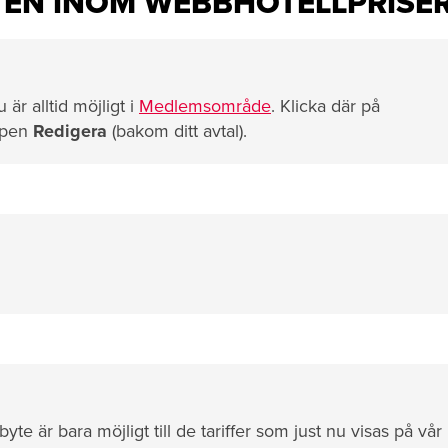
YTEN INOM WEBBHOTELLPRISE
u är alltid möjligt i
Medlemsområde
. Klicka där på
ppen
Redigera
(bakom ditt avtal).
fbyte är bara möjligt till de tariffer som just nu visas på vår