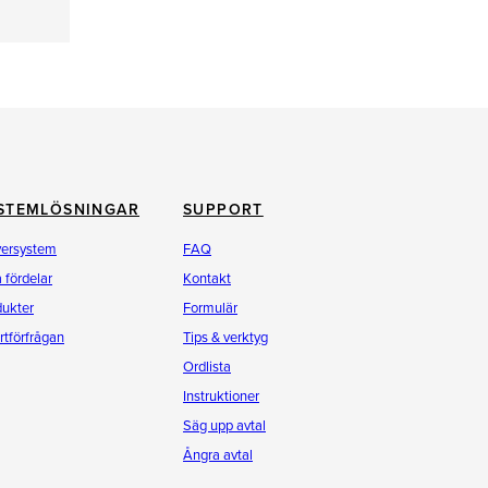
STEMLÖSNINGAR
SUPPORT
versystem
FAQ
 fördelar
Kontakt
dukter
Formulär
rtförfrågan
Tips & verktyg
Ordlista
Instruktioner
Säg upp avtal
Ångra avtal