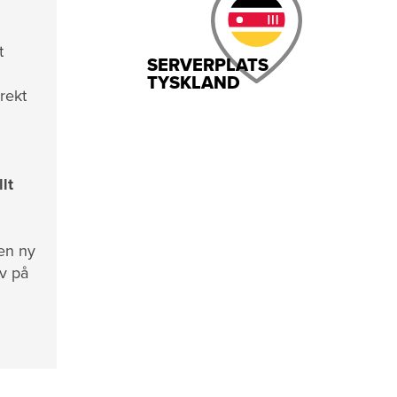
t
SERVERPLATS
TYSKLAND
irekt
lt
 en ny
av på