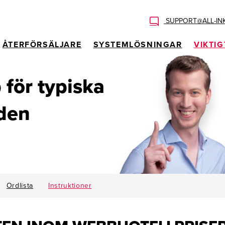
SUPPORT@ALL-IN
ÅTERFÖRSÄLJARE
SYSTEMLÖSNINGAR
VIKTIG
p för typiska
den
Ordlista
Instruktioner