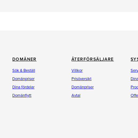
DOMÄNER
ÅTERFÖRSÄLJARE
SY
Sök & Beställ
Villkor
Ser
Domänpriser
Prisöversikt
Dina
Dina fördelar
Domänpriser
Pro
Domänflytt
Avtal
Offe