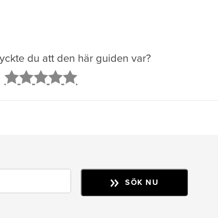
yckte du att den här guiden var?
2
3
4
5
SÖK NU