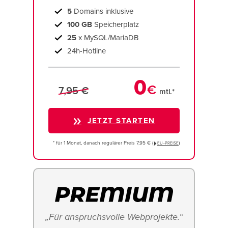
5
Domains inklusive
100 GB
Speicherplatz
25
x MySQL/MariaDB
24h-Hotline
0
€
7,95 €
mtl.*
JETZT STARTEN
* für 1 Monat, danach regulärer Preis 7,95 € (
)
EU−PREISE
„Für anspruchsvolle Webprojekte.“