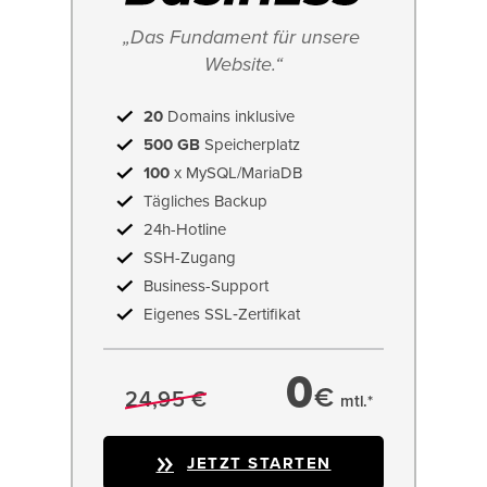
„Das Fundament für unsere 
Website.“
20
Domains inklusive
500 GB
Speicherplatz
100
x MySQL/MariaDB
Tägliches Backup
24h-Hotline
SSH-Zugang
Business-Support
Eigenes SSL‑Zertifikat
0
€
24,95 €
mtl.*
JETZT STARTEN