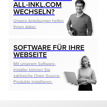
ALL‑INKL.COM
WECHSELN?
Unsere Anleitungen helfen
Ihnen dabei.
SOFTWARE FÜR IHRE
WEBSEITE
Mit unserem Software-
Installer können Sie
zahlreiche Open Source-
Produkte installieren.