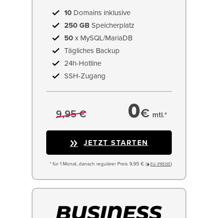
10
Domains inklusive
250 GB
Speicherplatz
50
x MySQL/MariaDB
Tägliches Backup
24h-Hotline
SSH-Zugang
0
€
9,95 €
mtl.*
JETZT STARTEN
* für 1 Monat, danach regulärer Preis 9,95 € (
)
EU−PREISE