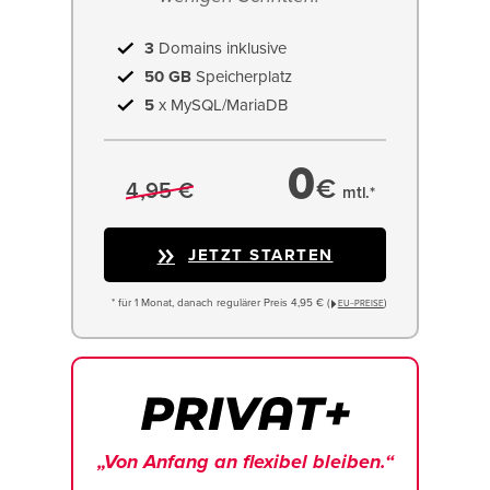
3
Domains inklusive
50 GB
Speicherplatz
5
x MySQL/MariaDB
0
€
4,95 €
mtl.*
JETZT STARTEN
* für 1 Monat, danach regulärer Preis 4,95 € (
)
EU−PREISE
„Von Anfang an flexibel bleiben.“