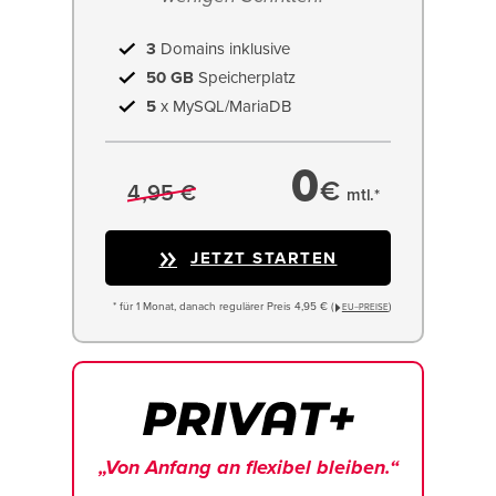
3
Domains inklusive
50 GB
Speicherplatz
5
x MySQL/MariaDB
0
€
4,95 €
mtl.*
JETZT STARTEN
* für 1 Monat, danach regulärer Preis 4,95 € (
)
EU−PREISE
„Von Anfang an flexibel bleiben.“