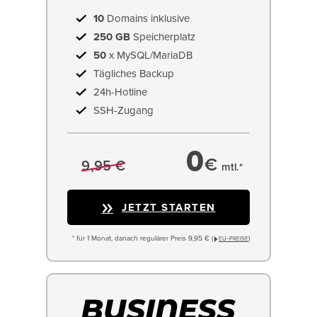
10
Domains inklusive
250 GB
Speicherplatz
50
x MySQL/MariaDB
Tägliches Backup
24h-Hotline
SSH-Zugang
0
€
9,95 €
mtl.*
JETZT STARTEN
* für 1 Monat, danach regulärer Preis 9,95 € (
)
EU−PREISE