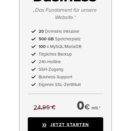
„Das Fundament für unsere 
Website.“
20
Domains inklusive
500 GB
Speicherplatz
100
x MySQL/MariaDB
Tägliches Backup
24h-Hotline
SSH-Zugang
Business-Support
Eigenes SSL‑Zertifikat
0
€
24,95 €
mtl.*
JETZT STARTEN