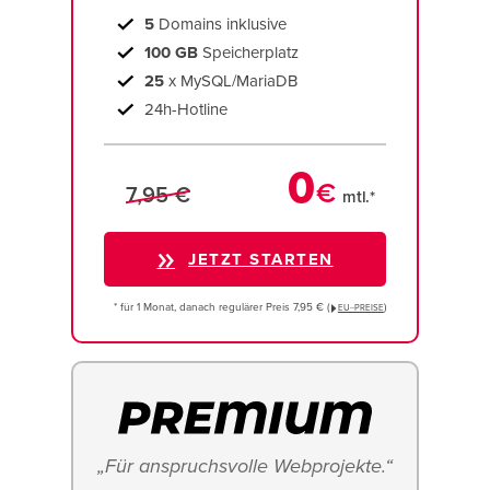
5
Domains inklusive
100 GB
Speicherplatz
25
x MySQL/MariaDB
24h-Hotline
0
€
7,95 €
mtl.*
JETZT STARTEN
* für 1 Monat, danach regulärer Preis 7,95 € (
)
EU−PREISE
„Für anspruchsvolle Webprojekte.“