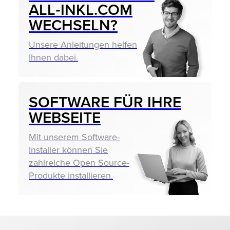
ALL‑INKL.COM
WECHSELN?
Unsere Anleitungen helfen
Ihnen dabei.
SOFTWARE FÜR IHRE
WEBSEITE
Mit unserem Software-
Installer können Sie
zahlreiche Open Source-
Produkte installieren.