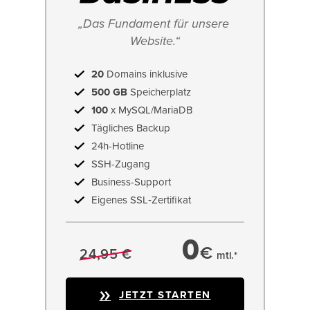
„Das Fundament für unsere 
Website.“
20
Domains inklusive
500 GB
Speicherplatz
100
x MySQL/MariaDB
Tägliches Backup
24h-Hotline
SSH-Zugang
Business-Support
Eigenes SSL‑Zertifikat
0
€
24,95 €
mtl.*
JETZT STARTEN