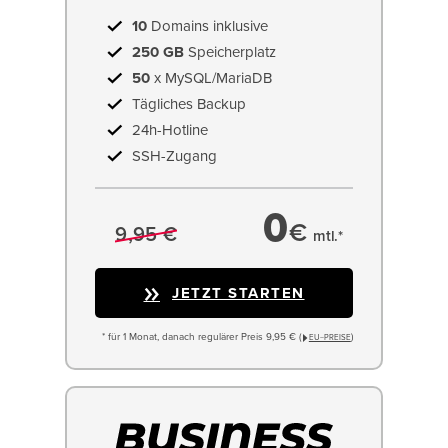
10
Domains inklusive
250 GB
Speicherplatz
50
x MySQL/MariaDB
Tägliches Backup
24h-Hotline
SSH-Zugang
0
€
9,95 €
mtl.*
JETZT STARTEN
* für 1 Monat, danach regulärer Preis 9,95 € (
)
EU−PREISE