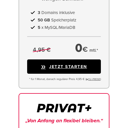
3
Domains inklusive
50 GB
Speicherplatz
5
x MySQL/MariaDB
0
€
4,95 €
mtl.*
JETZT STARTEN
* für 1 Monat, danach regulärer Preis 4,95 € (
)
EU−PREISE
„Von Anfang an flexibel bleiben.“