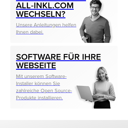
ALL‑INKL.COM
WECHSELN?
Unsere Anleitungen helfen
Ihnen dabei.
SOFTWARE FÜR IHRE
WEBSEITE
Mit unserem Software-
Installer können Sie
zahlreiche Open Source-
Produkte installieren.