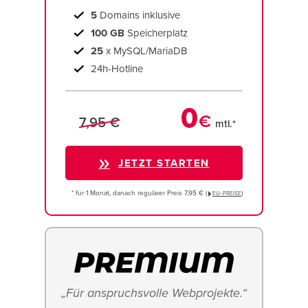
5
Domains inklusive
100 GB
Speicherplatz
25
x MySQL/MariaDB
24h-Hotline
0
€
7,95 €
mtl.*
JETZT STARTEN
* für 1 Monat, danach regulärer Preis 7,95 € (
)
EU−PREISE
„Für anspruchsvolle Webprojekte.“