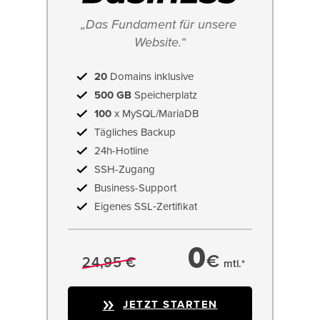
„Das Fundament für unsere 
Website.“
20
Domains inklusive
500 GB
Speicherplatz
100
x MySQL/MariaDB
Tägliches Backup
24h-Hotline
SSH-Zugang
Business-Support
Eigenes SSL‑Zertifikat
0
€
24,95 €
mtl.*
JETZT STARTEN