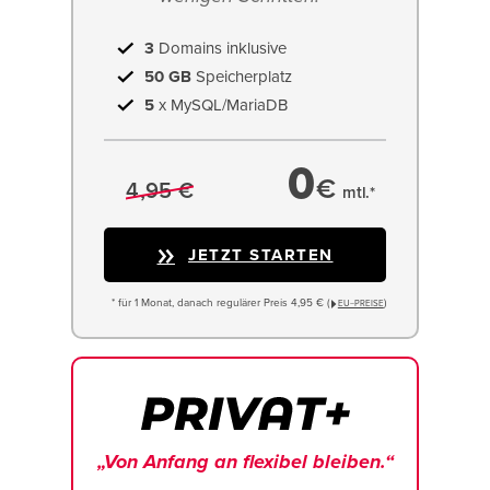
3
Domains inklusive
50 GB
Speicherplatz
5
x MySQL/MariaDB
0
€
4,95 €
mtl.*
JETZT STARTEN
* für 1 Monat, danach regulärer Preis 4,95 € (
)
EU−PREISE
„Von Anfang an flexibel bleiben.“