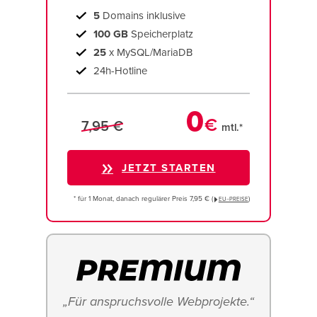
5
Domains inklusive
100 GB
Speicherplatz
25
x MySQL/MariaDB
24h-Hotline
0
€
7,95 €
mtl.*
JETZT STARTEN
* für 1 Monat, danach regulärer Preis 7,95 € (
)
EU−PREISE
„Für anspruchsvolle Webprojekte.“