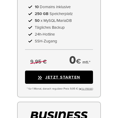
10
Domains inklusive
250 GB
Speicherplatz
50
x MySQL/MariaDB
Tägliches Backup
24h-Hotline
SSH-Zugang
0
€
9,95 €
mtl.*
JETZT STARTEN
* für 1 Monat, danach regulärer Preis 9,95 € (
)
EU−PREISE