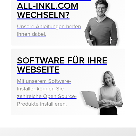
ALL‑INKL.COM
WECHSELN?
Unsere Anleitungen helfen
Ihnen dabei.
SOFTWARE FÜR IHRE
WEBSEITE
Mit unserem Software-
Installer können Sie
zahlreiche Open Source-
Produkte installieren.