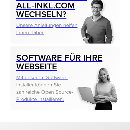
ALL‑INKL.COM
WECHSELN?
Unsere Anleitungen helfen
Ihnen dabei.
SOFTWARE FÜR IHRE
WEBSEITE
Mit unserem Software-
Installer können Sie
zahlreiche Open Source-
Produkte installieren.