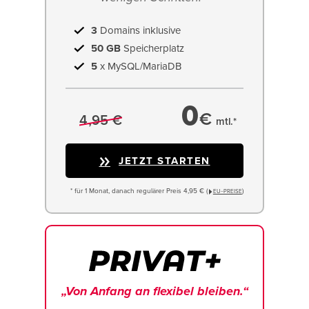
3
Domains inklusive
50 GB
Speicherplatz
5
x MySQL/MariaDB
0
€
4,95 €
mtl.*
JETZT STARTEN
* für 1 Monat, danach regulärer Preis 4,95 € (
)
EU−PREISE
„Von Anfang an flexibel bleiben.“