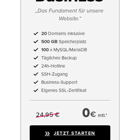
„Das Fundament für unsere 
Website.“
20
Domains inklusive
500 GB
Speicherplatz
100
x MySQL/MariaDB
Tägliches Backup
24h-Hotline
SSH-Zugang
Business-Support
Eigenes SSL‑Zertifikat
0
€
24,95 €
mtl.*
JETZT STARTEN