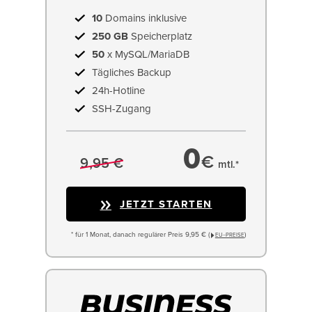
10
Domains inklusive
250 GB
Speicherplatz
50
x MySQL/MariaDB
Tägliches Backup
24h-Hotline
SSH-Zugang
0
€
9,95 €
mtl.*
JETZT STARTEN
* für 1 Monat, danach regulärer Preis 9,95 € (
)
EU−PREISE