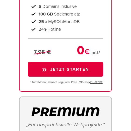
5
Domains inklusive
100 GB
Speicherplatz
25
x MySQL/MariaDB
24h-Hotline
0
€
7,95 €
mtl.*
JETZT STARTEN
* für 1 Monat, danach regulärer Preis 7,95 € (
)
EU−PREISE
„Für anspruchsvolle Webprojekte.“