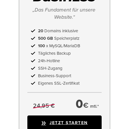
„Das Fundament für unsere 
Website.“
20
Domains inklusive
500 GB
Speicherplatz
100
x MySQL/MariaDB
Tägliches Backup
24h-Hotline
SSH-Zugang
Business-Support
Eigenes SSL‑Zertifikat
0
€
24,95 €
mtl.*
JETZT STARTEN