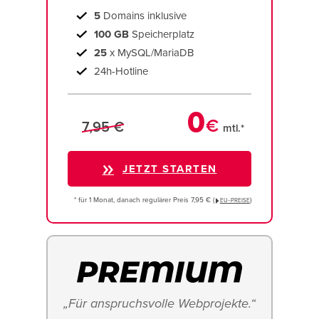
5
Domains inklusive
100 GB
Speicherplatz
25
x MySQL/MariaDB
24h-Hotline
0
€
7,95 €
mtl.*
JETZT STARTEN
* für 1 Monat, danach regulärer Preis 7,95 € (
)
EU−PREISE
„Für anspruchsvolle Webprojekte.“