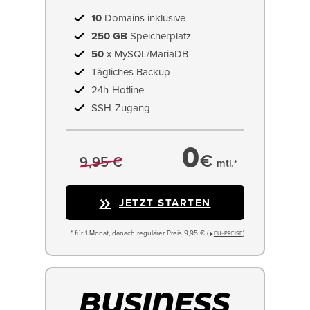
10
Domains inklusive
250 GB
Speicherplatz
50
x MySQL/MariaDB
Tägliches Backup
24h-Hotline
SSH-Zugang
0
€
9,95 €
mtl.*
JETZT STARTEN
* für 1 Monat, danach regulärer Preis 9,95 € (
)
EU−PREISE