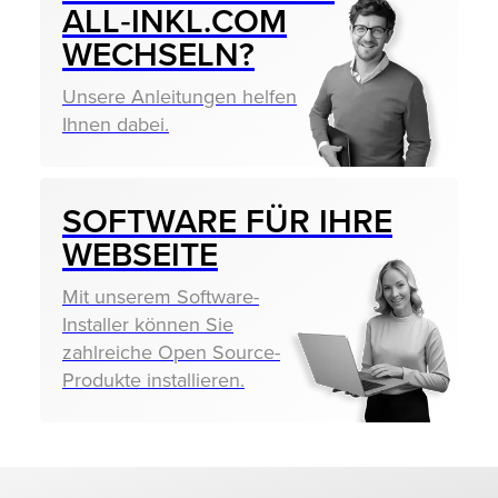
ALL‑INKL.COM
WECHSELN?
Unsere Anleitungen helfen
Ihnen dabei.
SOFTWARE FÜR IHRE
WEBSEITE
Mit unserem Software-
Installer können Sie
zahlreiche Open Source-
Produkte installieren.