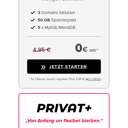
3
Domains inklusive
50 GB
Speicherplatz
5
x MySQL/MariaDB
0
€
4,95 €
mtl.*
JETZT STARTEN
* für 1 Monat, danach regulärer Preis 4,95 € (
)
EU−PREISE
„Von Anfang an flexibel bleiben.“