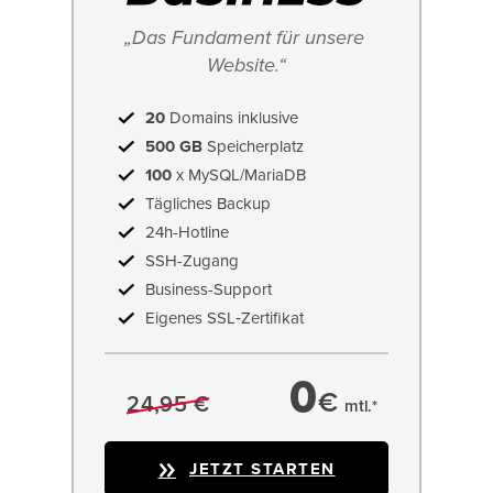
„Das Fundament für unsere 
Website.“
20
Domains inklusive
500 GB
Speicherplatz
100
x MySQL/MariaDB
Tägliches Backup
24h-Hotline
SSH-Zugang
Business-Support
Eigenes SSL‑Zertifikat
0
€
24,95 €
mtl.*
JETZT STARTEN