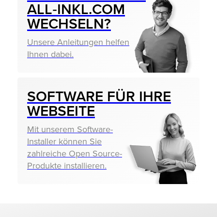
ALL‑INKL.COM
WECHSELN?
Unsere Anleitungen helfen
Ihnen dabei.
SOFTWARE FÜR IHRE
WEBSEITE
Mit unserem Software-
Installer können Sie
zahlreiche Open Source-
Produkte installieren.