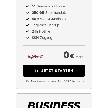
10
Domains inklusive
250 GB
Speicherplatz
50
x MySQL/MariaDB
Tägliches Backup
24h-Hotline
SSH-Zugang
0
€
9,95 €
mtl.*
JETZT STARTEN
* für 1 Monat, danach regulärer Preis 9,95 € (
)
EU−PREISE