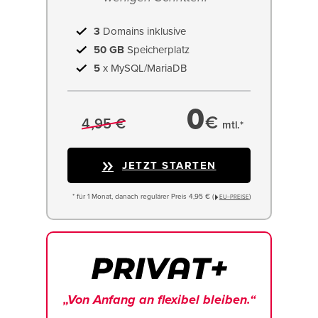
3
Domains inklusive
50 GB
Speicherplatz
5
x MySQL/MariaDB
0
€
4,95 €
mtl.*
JETZT STARTEN
* für 1 Monat, danach regulärer Preis 4,95 € (
)
EU−PREISE
„Von Anfang an flexibel bleiben.“